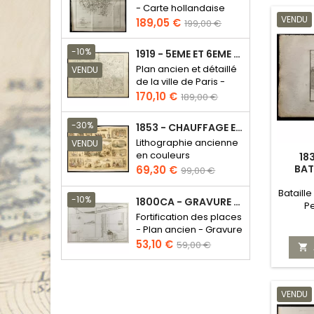
- Carte hollandaise
VENDU
Prix
Prix
189,05 €
199,00 €
de
base
-10%
1919 - 5EME ET 6EME ARRONDISSEMENT DE PARIS
Plan ancien et détaillé
VENDU
de la ville de Paris -
Odéon - Sorbonne
Prix
Prix
170,10 €
189,00 €
de
base
-30%
1853 - CHAUFFAGE ET ÉCLAIRAGE (LITHOGRAPHIE)
Lithographie ancienne
VENDU
en couleurs
18
BAT
Prix
Prix
69,30 €
99,00 €
de
Bataill
base
-10%
1800CA - GRAVURE ARCHITECTURE MILITAIRE - ATTAQUE ET DÉFENSE
Pe
Fortification des places
- Plan ancien - Gravure
en taille douce
Prix
Prix
53,10 €
59,00 €

de
base
VENDU