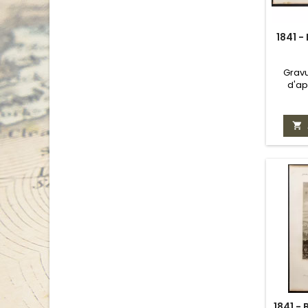
1841 -
Gravu
d'ap

1841 -