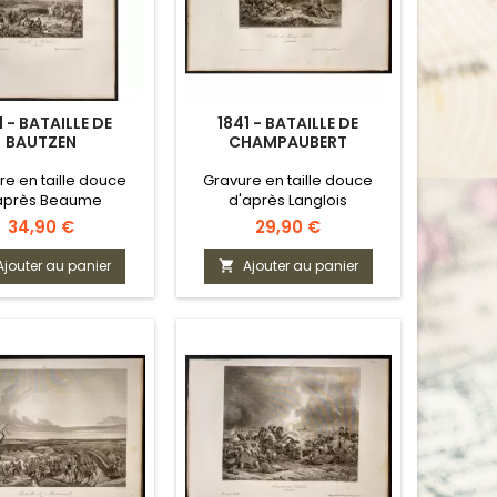
1 - BATAILLE DE
1841 - BATAILLE DE
BAUTZEN
CHAMPAUBERT
re en taille douce
Gravure en taille douce
après Beaume
d'après Langlois
Prix
Prix
34,90 €
29,90 €
Ajouter au panier
Ajouter au panier
