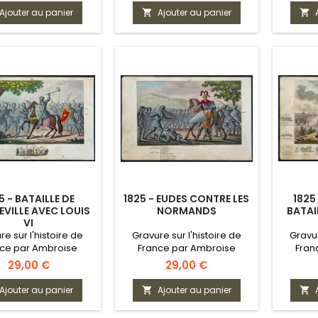
Ajouter au panier
Ajouter au panier


5 - BATAILLE DE
1825 - EUDES CONTRE LES
1825
EVILLE AVEC LOUIS
NORMANDS
BATAI
VI
re sur l'histoire de
Gravure sur l'histoire de
Gravur
nce par Ambroise
France par Ambroise
Fran
Tardieu
Tardieu
Prix
Prix
29,00 €
29,00 €
Ajouter au panier
Ajouter au panier

