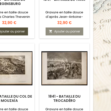
EGENSBURG
re en taille douce
Gravure en taille douce
s Charles Thevenin
d'après Jean-Antoine-
Siméon Fort
Prix
Prix
32,90 €
32,90 €
Ajouter au panier
Ajouter au panier

BATAILLE DU COL DE
1841 - BATAILLE DU
MOUZAÏA
TROCADÉRO
re en taille douce
Gravure en taille douce