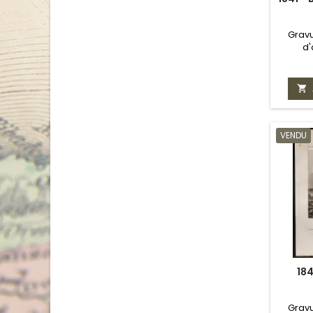
Gravu
d

VENDU
184
Gravu