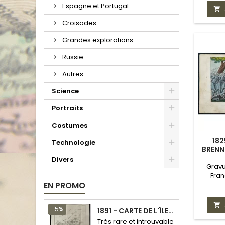
Espagne et Portugal

Croisades
Grandes explorations
Russie
Autres
Science
Portraits
Costumes
182
Technologie
BRENN
Divers
Gravu
Fra
EN PROMO

-5%
1891 - CARTE DE L'ÎLE DE BORNÉO
Très rare et introuvable