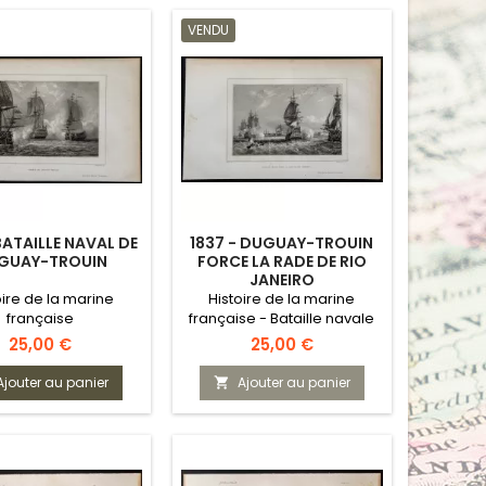
VENDU
BATAILLE NAVAL DE
1837 - DUGUAY-TROUIN
GUAY-TROUIN
FORCE LA RADE DE RIO
JANEIRO
oire de la marine
Histoire de la marine
française
française - Bataille navale
Prix
Prix
25,00 €
25,00 €
Ajouter au panier
Ajouter au panier
