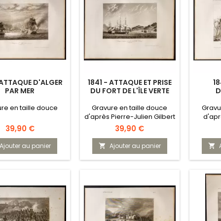
- ATTAQUE D'ALGER
1841 - ATTAQUE ET PRISE
18
PAR MER
DU FORT DE L'ÎLE VERTE
D
re en taille douce
Gravure en taille douce
Gravu
d'après Pierre-Julien Gilbert
d'apr
Prix
Prix
39,90 €
39,90 €
Ajouter au panier
Ajouter au panier

