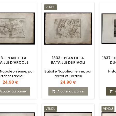
VENDU
33 - PLAN DE LA
1833 - PLAN DE LA
1837 - 
AILLE D'ARCOLE
BATAILLE DE RIVOLI
DU
e Napoléonienne, par
Bataille Napoléonienne, par
Hist
rrot et Tardieu
Perrot et Tardieu
Prix
Prix
24,90 €
24,90 €
Ajouter au panier
Ajouter au panier


VENDU
VENDU