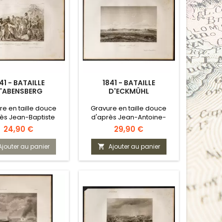
41 - BATAILLE
1841 - BATAILLE
'ABENSBERG
D'ECKMÜHL
re en taille douce
Gravure en taille douce
ès Jean-Baptiste
d'après Jean-Antoine-
Debret
Siméon Fort
Prix
Prix
24,90 €
29,90 €
Ajouter au panier
Ajouter au panier
