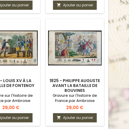
Ajouter au panier
Ajouter au panier

 - LOUIS XV À LA
1825 - PHILIPPE AUGUSTE
LLE DE FONTENOY
AVANT LA BATAILLE DE
BOUVINES
e sur l'histoire de
Gravure sur l'histoire de
ce par Ambroise
France par Ambroise
Tardieu
Tardieu
Prix
Prix
29,00 €
29,00 €
Ajouter au panier
Ajouter au panier
