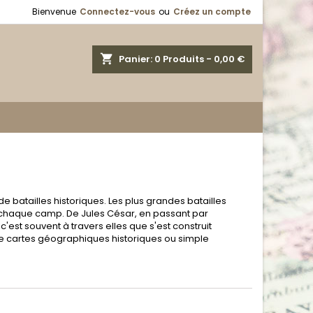
Bienvenue
Connectez-vous
ou
Créez un compte
shopping_cart
Panier:
0
Produits - 0,00 €
 batailles historiques. Les plus grandes batailles
 de chaque camp. De Jules César, en passant par
est souvent à travers elles que s'est construit
de cartes géographiques historiques ou simple