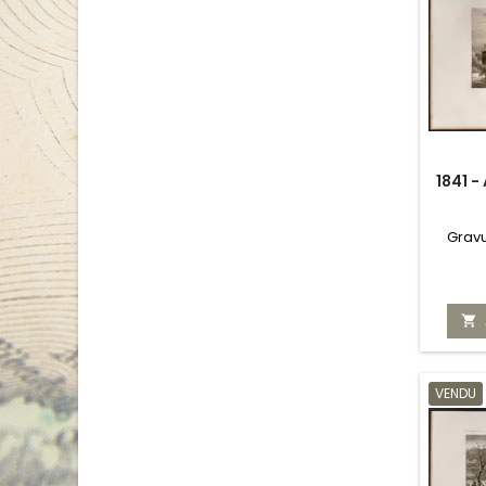
1841 
Gravu

VENDU