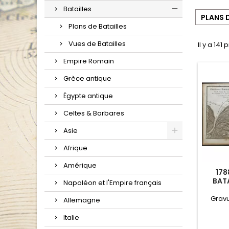
Batailles
PLANS D
Plans de Batailles
Vues de Batailles
Il y a 141 
Empire Romain
Grèce antique
Égypte antique
Celtes & Barbares
Asie
Afrique
Amérique
178
BATA
Napoléon et l'Empire français
Gravu
Allemagne
Italie