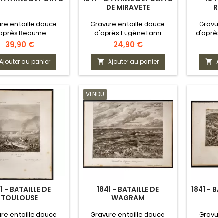
DE MIRAVETE
R
re en taille douce
Gravure en taille douce
Gravu
'après Beaume
d'après Eugène Lami
d'aprè
Prix
Prix
39,90 €
24,90 €
Ajouter au panier
Ajouter au panier


VENDU
1 - BATAILLE DE
1841 - BATAILLE DE
1841 - 
TOULOUSE
WAGRAM
re en taille douce
Gravure en taille douce
Gravu