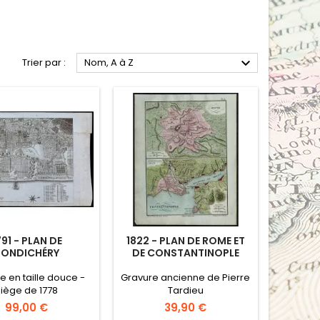

Trier par :
Nom, A à Z
791 - PLAN DE
1822 - PLAN DE ROME ET
PONDICHÉRY
DE CONSTANTINOPLE
e en taille douce -
Gravure ancienne de Pierre
Siège de 1778
Tardieu
Prix
Prix
99,00 €
39,90 €