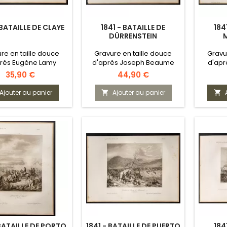
 BATAILLE DE CLAYE
1841 - BATAILLE DE
184
DÜRRENSTEIN
re en taille douce
Gravure en taille douce
Gravu
rès Eugène Lamy
d'après Joseph Beaume
d'apr
Prix
Prix
35,90 €
44,90 €
Ajouter au panier
Ajouter au panier


 BATAILLE DE PORTO
1841 - BATAILLE DE PUERTO
184