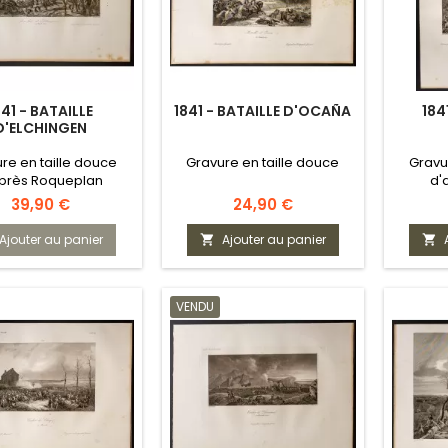
841 - BATAILLE
1841 - BATAILLE D'OCAÑA
184
D'ELCHINGEN
re en taille douce
Gravure en taille douce
Gravu
près Roqueplan
d'
Prix
Prix
39,90 €
24,90 €
Ajouter au panier
Ajouter au panier


VENDU