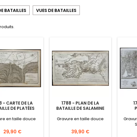
E BATAILLES
VUES DE BATAILLES
produits.
8 - CARTE DE LA
1788 - PLAN DE LA
1
ILLE DE PLATÉES
BATAILLE DE SALAMINE
re en taille douce
Gravure en taille douce
Gravur
Prix
Prix
29,90 €
39,90 €