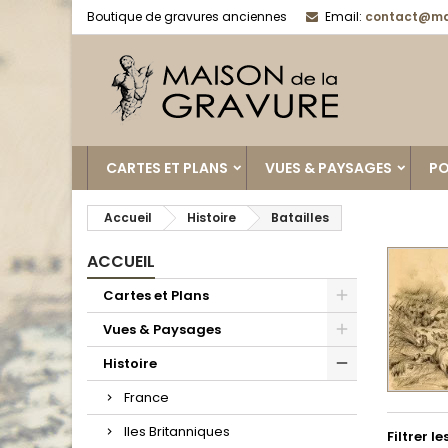
Boutique de gravures anciennes
Email:
contact@ma
CARTES ET PLANS
VUES & PAYSAGES
PO
Accueil
Histoire
Batailles
ACCUEIL
Cartes et Plans
Vues & Paysages
Histoire
France
Iles Britanniques
Filtrer l