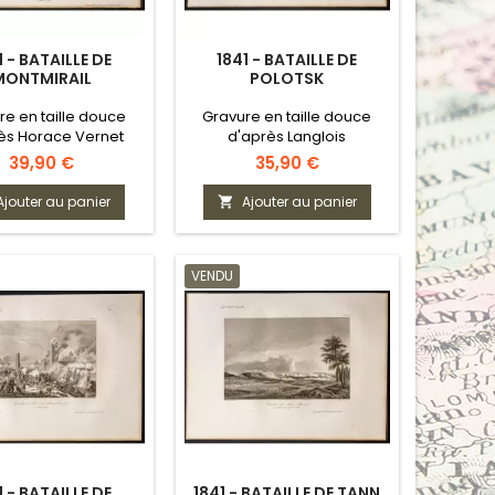
1 - BATAILLE DE
1841 - BATAILLE DE
MONTMIRAIL
POLOTSK
re en taille douce
Gravure en taille douce
ès Horace Vernet
d'après Langlois
Prix
Prix
39,90 €
35,90 €
Ajouter au panier
Ajouter au panier

VENDU
1 - BATAILLE DE
1841 - BATAILLE DE TANN