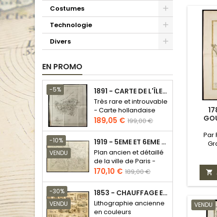
Costumes
Technologie
Divers
EN PROMO
-5%
1891 - CARTE DE L'ÎLE DE BORNÉO
Très rare et introuvable
17
- Carte hollandaise
GOU
Prix
Prix
189,05 €
199,00 €
de
Par 
base
-10%
1919 - 5EME ET 6EME ARRONDISSEMENT DE PARIS
Gr
Plan ancien et détaillé
VENDU
de la ville de Paris -
Odéon - Sorbonne
Prix
Prix
170,10 €
189,00 €

de
base
-30%
1853 - CHAUFFAGE ET ÉCLAIRAGE (LITHOGRAPHIE)
Lithographie ancienne
VENDU
VENDU
en couleurs