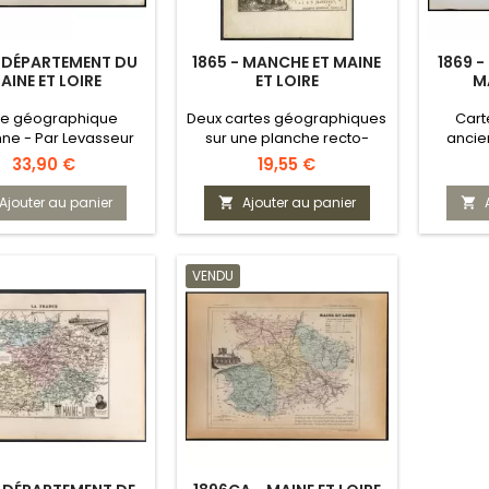
- DÉPARTEMENT DU
1865 - MANCHE ET MAINE
1869 
AINE ET LOIRE
ET LOIRE
MA
te géographique
Deux cartes géographiques
Cart
ne - Par Levasseur
sur une planche recto-
ancie
verso
Prix
Prix
33,90 €
19,55 €
Ajouter au panier
Ajouter au panier


VENDU