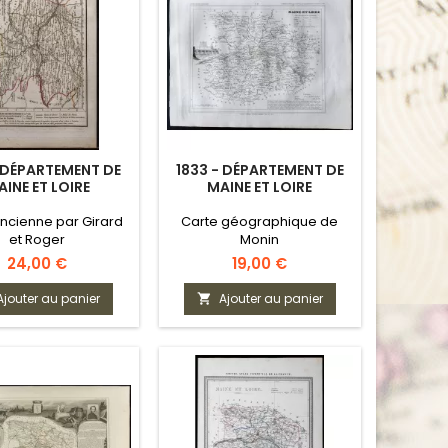
- DÉPARTEMENT DE
1833 - DÉPARTEMENT DE
INE ET LOIRE
MAINE ET LOIRE
ncienne par Girard
Carte géographique de
et Roger
Monin
Prix
Prix
24,00 €
19,00 €
Ajouter au panier
Ajouter au panier
