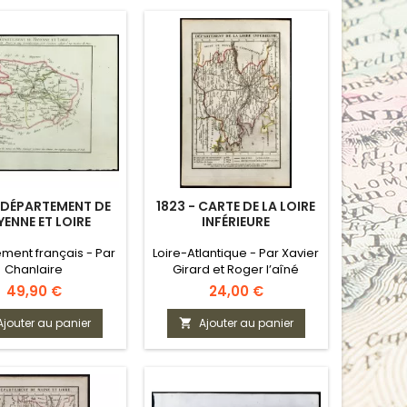
- DÉPARTEMENT DE
1823 - CARTE DE LA LOIRE
ENNE ET LOIRE
INFÉRIEURE
ment français - Par
Loire-Atlantique - Par Xavier
Chanlaire
Girard et Roger l’aîné
Prix
Prix
49,90 €
24,00 €
Ajouter au panier
Ajouter au panier
