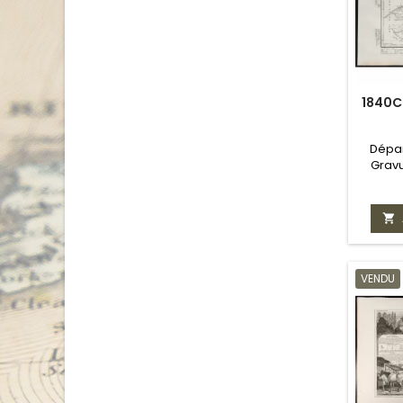
1840C
Dépar
Gravu

VENDU