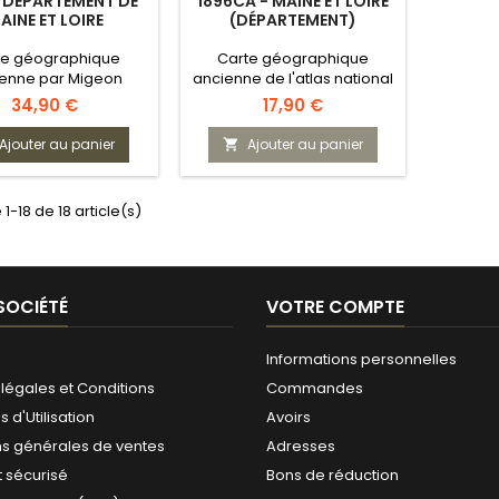
- DÉPARTEMENT DE
1896CA - MAINE ET LOIRE
AINE ET LOIRE
(DÉPARTEMENT)
te géographique
Carte géographique
enne par Migeon
ancienne de l'atlas national
Prix
Prix
34,90 €
17,90 €
Ajouter au panier
Ajouter au panier

1-18 de 18 article(s)
SOCIÉTÉ
VOTRE COMPTE
Informations personnelles
légales et Conditions
Commandes
 d'Utilisation
Avoirs
ns générales de ventes
Adresses
 sécurisé
Bons de réduction