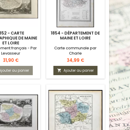
852 - CARTE
1854 - DÉPARTEMENT DE
PHIQUE DE MAINE
MAINE ET LOIRE
ET LOIRE
ment français - Par
Carte communale par
Levasseur
Charle
Prix
Prix
31,90 €
34,99 €
Ajouter au panier
Ajouter au panier
