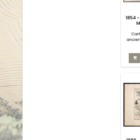
1854 
M
Car
ancien
