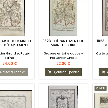
 CARTE DU MAINE ET
1823 - DÉPARTEMENT DE
1823 
E - DÉPARTEMENT
MAINE ET LOIRE
MA
vier Girard et Roger
Gravure en taille douce -
Carte a
l’aîné
Par Xavier Girard
Prix
Prix
24,00 €
22,00 €
Ajouter au panier
Ajouter au panier


VENDU