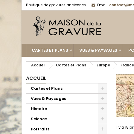
Boutique de gravures anciennes
Email:
contact@ma
CARTES ET PLANS
VUES & PAYSAGES
PO
Accueil
Cartes et Plans
Europe
France
ACCUEIL
Cartes et Plans
Vues & Paysages
Histoire
Science
Il y a 18 p
Portraits