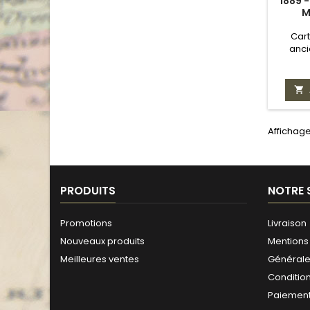
1889 
M
Car
anci

Affichage 
PRODUITS
NOTRE 
Promotions
Livraison
Nouveaux produits
Mentions 
Meilleures ventes
Générales
Conditio
Paiement