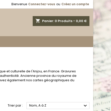
Bienvenue
Connectez-vous
ou
Créez un compte
shopping_cart
Panier:
0
Produits - 0,00 €
e et culturelle de l'Anjou, en France. Gravures
'authenticité. Ancienne province du royaume de
rouvez également nos cartes géographiques du

Trier par :
Nom, A à Z