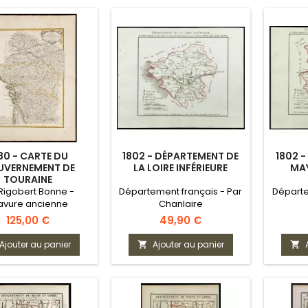
80 - CARTE DU
1802 - DÉPARTEMENT DE
1802 
VERNEMENT DE
LA LOIRE INFÉRIEURE
MAY
TOURAINE
Rigobert Bonne -
Département français - Par
Départe
avure ancienne
Chanlaire
Prix
Prix
125,00 €
49,90 €
Ajouter au panier
Ajouter au panier

