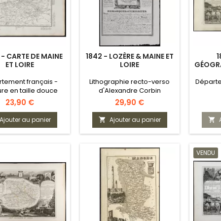
 - CARTE DE MAINE
1842 - LOZÈRE & MAINE ET
1
ET LOIRE
LOIRE
GÉOGRA
tement français -
Lithographie recto-verso
Départe
re en taille douce
d'Alexandre Corbin
Prix
Prix
23,90 €
29,90 €
Ajouter au panier
Ajouter au panier


VENDU