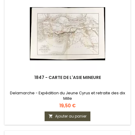
1847 - CARTE DE L'ASIE MINEURE
Delamarche - Expédition du Jeune Cyrus et retraite des dix
Mille
Prix
19,50 €
Ajouter au panier
