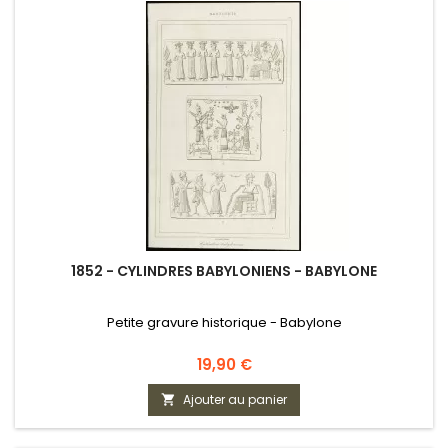
1852 - CYLINDRES BABYLONIENS - BABYLONE
Petite gravure historique - Babylone
Prix
19,90 €
Ajouter au panier
