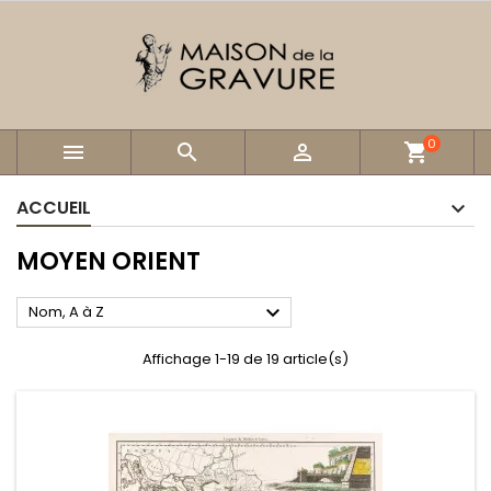
0



shopping_cart
ACCUEIL
MOYEN ORIENT

Nom, A à Z
Affichage 1-19 de 19 article(s)