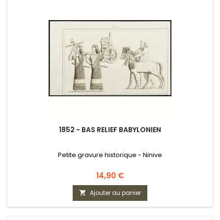
1852 - BAS RELIEF BABYLONIEN
Petite gravure historique - Ninive
Prix
14,90 €
Ajouter au panier
