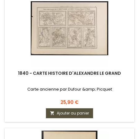
1840 - CARTE HISTOIRE D'ALEXANDRE LE GRAND
Carte ancienne par Dufour &amp; Picquet
Prix
25,90 €
Ajouter au panier
