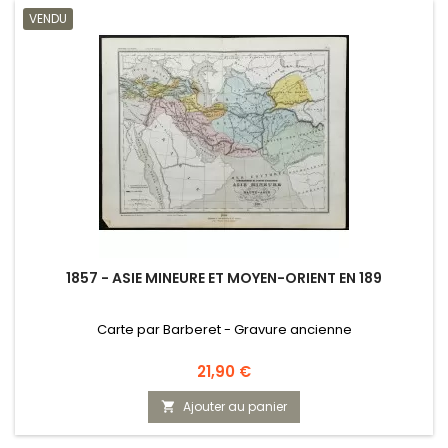
VENDU
1857 - ASIE MINEURE ET MOYEN-ORIENT EN 189
Carte par Barberet - Gravure ancienne
Prix
21,90 €
Ajouter au panier
