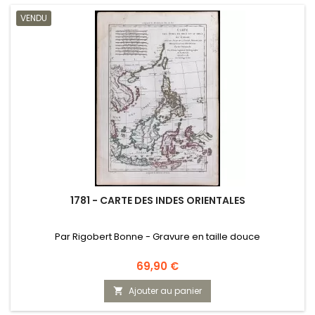
VENDU
1781 - CARTE DES INDES ORIENTALES
Par Rigobert Bonne - Gravure en taille douce
Prix
69,90 €
Ajouter au panier
