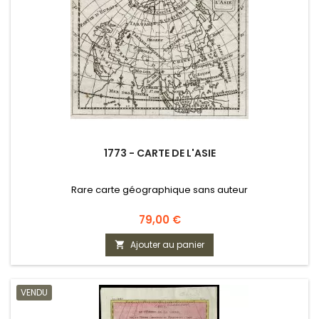
1773 - CARTE DE L'ASIE
Rare carte géographique sans auteur
Prix
79,00 €
Ajouter au panier

VENDU