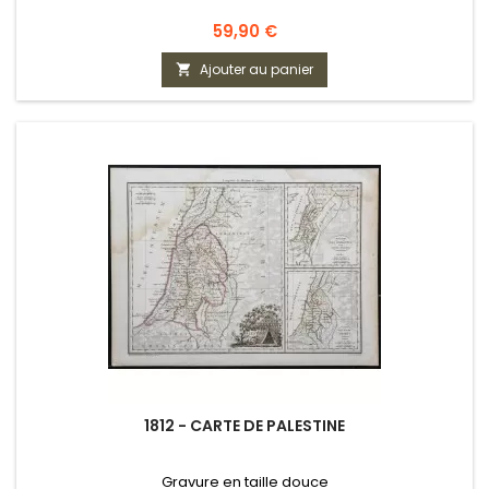
Prix
59,90 €
Ajouter au panier

1812 - CARTE DE PALESTINE
Gravure en taille douce