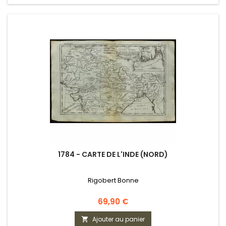
1784 - CARTE DE L'INDE (NORD)
Rigobert Bonne
Prix
69,90 €
Ajouter au panier
