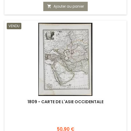
Ajouter au panier

VENDU
1809 - CARTE DE L'ASIE OCCIDENTALE
Prix
50,90 €