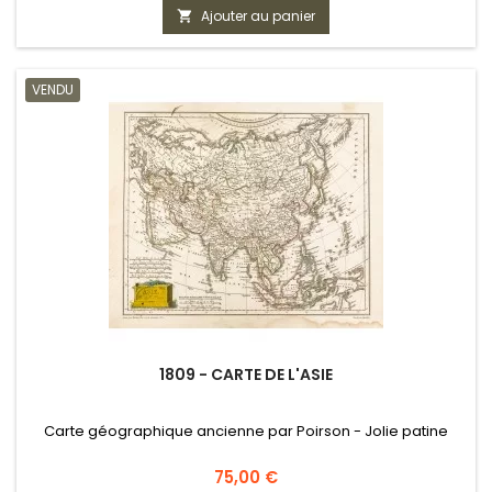
Ajouter au panier

VENDU
1809 - CARTE DE L'ASIE
Carte géographique ancienne par Poirson - Jolie patine
Prix
75,00 €