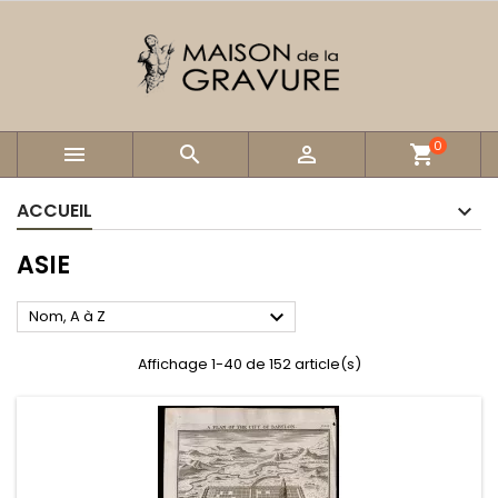
0



shopping_cart
ACCUEIL
ASIE

Nom, A à Z
Affichage 1-40 de 152 article(s)