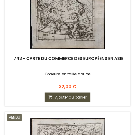
1743 - CARTE DU COMMERCE DES EUROPÉENS EN ASIE
Gravure en taille douce
Prix
32,00 €
Ajouter au panier

VENDU