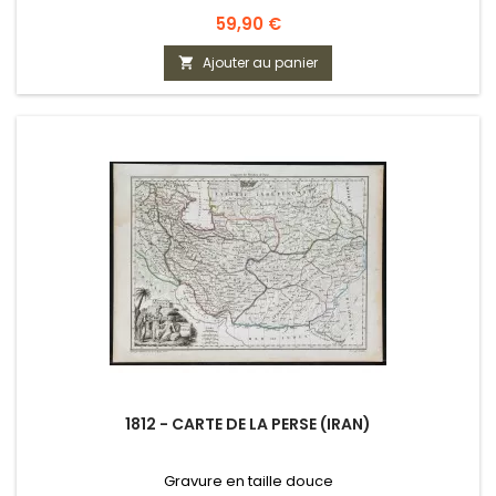
Prix
59,90 €
Ajouter au panier

1812 - CARTE DE LA PERSE (IRAN)
Gravure en taille douce