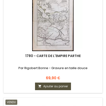
1780 - CARTE DE L'EMPIRE PARTHE
Par Rigobert Bonne - Gravure en taille douce
Prix
69,90 €
Ajouter au panier

VENDU