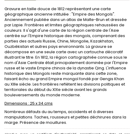
Gravure en taille douce de 1812 représentant une carte
géographique ancienne intitulée : "Empire des Mongols".
Anciennement publiée dans un atlas de Malte-Brun et dressée
par Lapie. Frontières et limites géographiques rehaussées de
couleurs. Il s'agit d'une carte de la région centrale de l'Asie
centrée sur l'Empire historique des mongols, comprenant des
parties des actuels Russie, Chine, Mongolie, Kazakhstan,
Ouzbékistan et autres pays environnants. La gravure se
décompose en une seule carte avec un cartouche décoratif
illustrant le titre. En 1812, la région cartographiée connue sous le
nom d'Asie Centrale était principalement dominée par l'Empire
russe et le vaste Empire chinois de la dynastie Qing. L'influence
historique des Mongols reste marquante dans cette zone,
faisant écho au grand Empire mongol fondé par Gengis Khan
au XIIIe siècle. Les frontières reflètent les divisions politiques et
territoriales du début du XIXe siècle avant les grands
bouleversements du monde moderne.
Dimensions : 25 x 34 cms
Nombreux défauts du au temps, accidents et à diverses
manipulations. Taches, rousseurs et petites déchirures dans la
marge. Présence de mouillures.