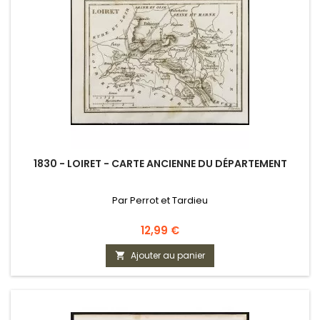
1830 - LOIRET - CARTE ANCIENNE DU DÉPARTEMENT
Par Perrot et Tardieu
Prix
12,99 €
Ajouter au panier
