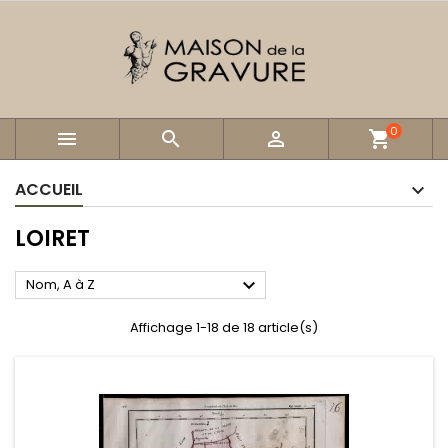
0



shopping_cart
ACCUEIL
LOIRET

Nom, A à Z
Affichage 1-18 de 18 article(s)