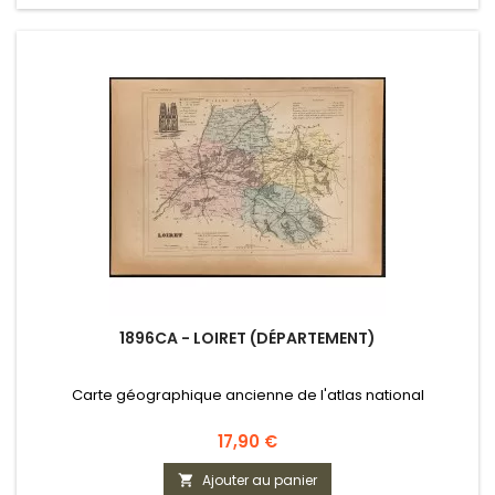
1896CA - LOIRET (DÉPARTEMENT)
Carte géographique ancienne de l'atlas national
Prix
17,90 €
Ajouter au panier
