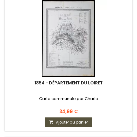
1854 - DÉPARTEMENT DU LOIRET
Carte communale par Charle
Prix
34,99 €
Ajouter au panier
