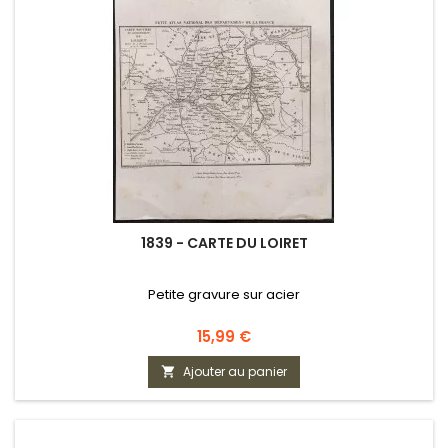
1839 - CARTE DU LOIRET
Petite gravure sur acier
Prix
15,99 €
Ajouter au panier
