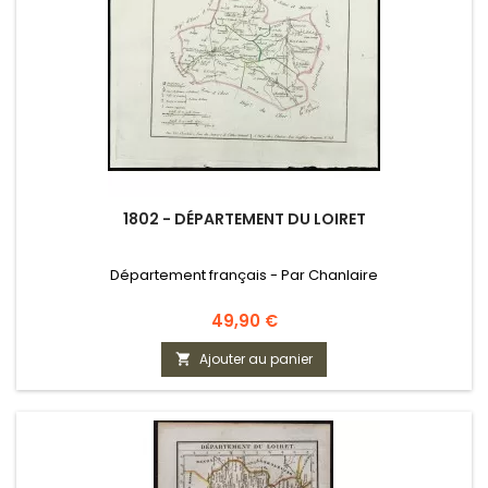
1802 - DÉPARTEMENT DU LOIRET
Département français - Par Chanlaire
Prix
49,90 €
Ajouter au panier
