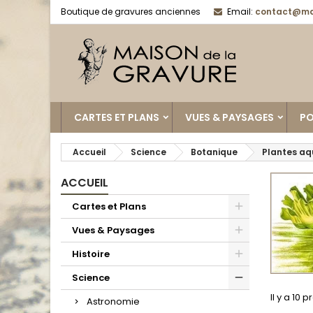
Boutique de gravures anciennes
Email:
contact@ma
CARTES ET PLANS
VUES & PAYSAGES
PO
Accueil
Science
Botanique
Plantes aq
ACCUEIL
Cartes et Plans
Vues & Paysages
Histoire
Science
Il y a 10 p
Astronomie