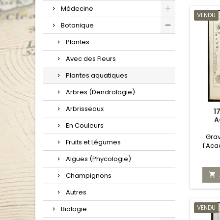
Médecine
VENDU
Botanique
Plantes
Avec des Fleurs
Plantes aquatiques
Arbres (Dendrologie)
Arbrisseaux
1
A
En Couleurs
Gra
Fruits et Légumes
l'Ac
Algues (Phycologie)

Champignons
Autres
VENDU
Biologie