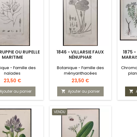
 RUPPIE OU RUPELLE
1846 - VILLARSIE FAUX
1875 
MARITIME
NÉNUPHAR
MARAIS
ique - Famille des
Botanique - Famille des
Chromol
naïades
ményanthacées
pla
Prix
Prix
23,50 €
23,50 €
Ajouter au panier
Ajouter au panier


VENDU