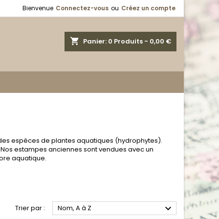
Bienvenue
Connectez-vous
ou
Créez un compte
shopping_cart
Panier:
0
Produits - 0,00 €
des espèces de plantes aquatiques (hydrophytes).
nc. Nos estampes anciennes sont vendues avec un
lore aquatique.

Trier par :
Nom, A à Z