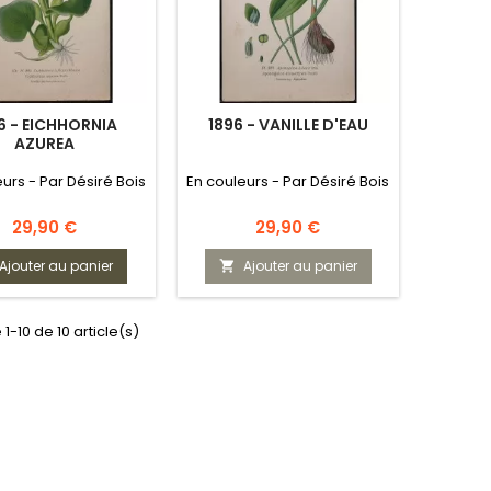
6 - EICHHORNIA
1896 - VANILLE D'EAU
AZUREA
urs - Par Désiré Bois
En couleurs - Par Désiré Bois
Prix
Prix
29,90 €
29,90 €
Ajouter au panier
Ajouter au panier

1-10 de 10 article(s)