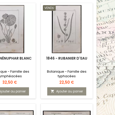
VENDU
- NÉNUPHAR BLANC
1846 - RUBANIER D'EAU
ique - Famille des
Botanique - Famille des
ymphéacées
typhacées
Prix
Prix
32,50 €
22,50 €
Ajouter au panier
Ajouter au panier
