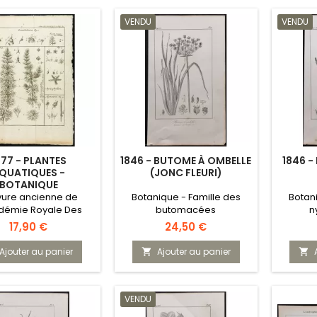
VENDU
VENDU
777 - PLANTES
1846 - BUTOME À OMBELLE
1846 
QUATIQUES -
(JONC FLEURI)
BOTANIQUE
vure ancienne de
Botanique - Famille des
Botan
adémie Royale Des
butomacées
n
Sciences
Prix
Prix
17,90 €
24,50 €
Ajouter au panier
Ajouter au panier


VENDU