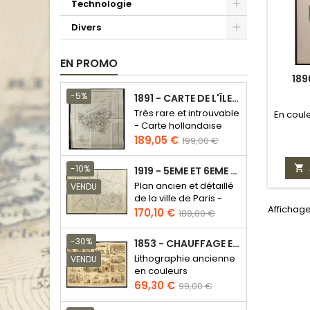
Technologie
Divers
EN PROMO
189
-5%
1891 - CARTE DE L'ÎLE DE BORNÉO
Très rare et introuvable
En coule
- Carte hollandaise
Prix
Prix
189,05 €
199,00 €
de
base

-10%
1919 - 5EME ET 6EME ARRONDISSEMENT DE PARIS
Plan ancien et détaillé
VENDU
de la ville de Paris -
Affichage 
Odéon - Sorbonne
Prix
Prix
170,10 €
189,00 €
de
base
-30%
1853 - CHAUFFAGE ET ÉCLAIRAGE (LITHOGRAPHIE)
Lithographie ancienne
VENDU
en couleurs
Prix
Prix
69,30 €
99,00 €
de