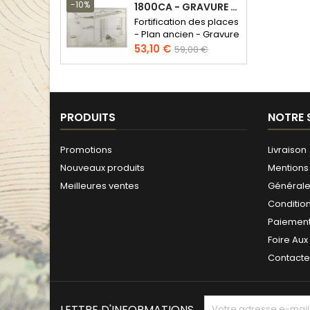
base
-10%
1800CA - GRAVURE ARCHITECTURE MILITAIRE - ATTAQUE ET DÉFENSE
Fortification des places
- Plan ancien - Gravure
en taille douce
Prix
Prix
53,10 €
59,00 €
de
base
PRODUITS
NOTRE 
Promotions
Livraison
Nouveaux produits
Mentions 
Meilleures ventes
Générales
Conditio
Paiement
Foire Aux
Contact
LETTRE D'INFORMATIONS