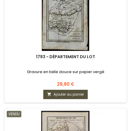
1793 - DÉPARTEMENT DU LOT
Gravure en taille douce sur papier vergé
Prix
29,90 €
Ajouter au panier

VENDU