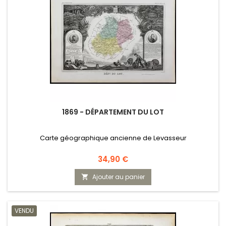
1869 - DÉPARTEMENT DU LOT
Carte géographique ancienne de Levasseur
Prix
34,90 €
Ajouter au panier

VENDU