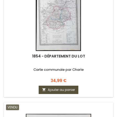
1854 - DÉPARTEMENT DU LOT
Carte communale par Charle
Prix
34,99 €
Ajouter au panier

VENDU