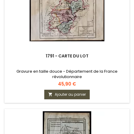
1791 - CARTE DU LOT
Gravure en taille douce - Département de la France
révolutionnaire
Prix
45,90 €
Ajouter au panier
