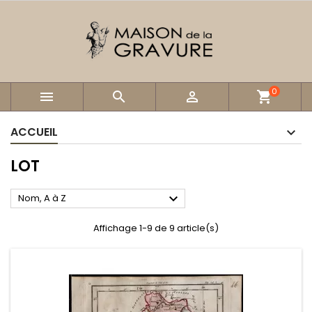
0



shopping_cart
ACCUEIL
LOT

Nom, A à Z
Affichage 1-9 de 9 article(s)