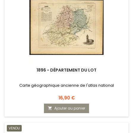
1896 - DÉPARTEMENT DU LOT
Carte géographique ancienne de l'atlas national
Prix
16,90 €
Ajouter au panier

VENDU