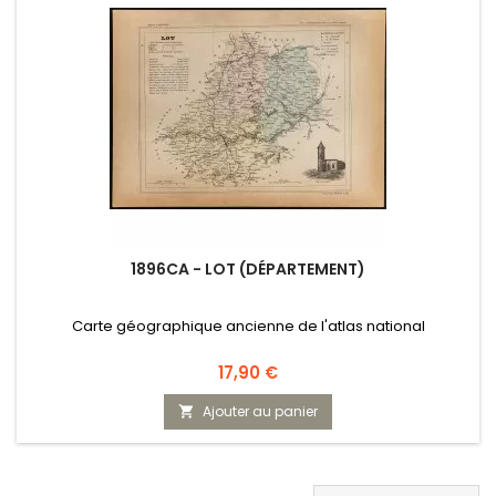
1896CA - LOT (DÉPARTEMENT)
Carte géographique ancienne de l'atlas national
Prix
17,90 €
Ajouter au panier
