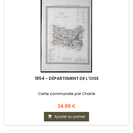
1854 - DÉPARTEMENT DE L'OISE
Carte communale par Charle
Prix
34,99 €
Ajouter au panier
