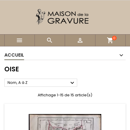
0



shopping_cart
ACCUEIL
OISE

Nom, A à Z
Affichage 1-15 de 15 article(s)