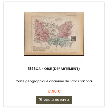
1896CA - OISE (DÉPARTEMENT)
Carte géographique ancienne de l'atlas national
Prix
17,90 €
Ajouter au panier
