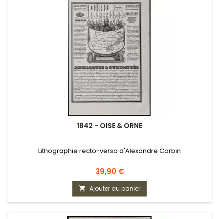
1842 - OISE & ORNE
Lithographie recto-verso d'Alexandre Corbin
Prix
39,90 €
Ajouter au panier
