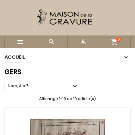
0



shopping_cart
ACCUEIL
GERS

Nom, A à Z
Affichage 1-10 de 10 article(s)