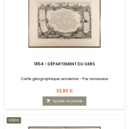
1854 - DÉPARTEMENT DU GERS
Carte géographique ancienne - Par Levasseur
Prix
33,90 €
Ajouter au panier

VENDU