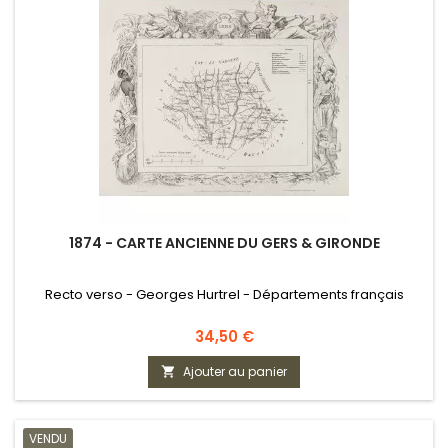
1874 - CARTE ANCIENNE DU GERS & GIRONDE
Recto verso - Georges Hurtrel - Départements français
Prix
34,50 €
Ajouter au panier

VENDU