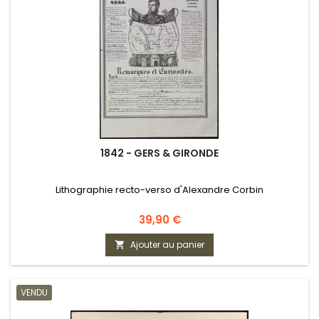
1842 - GERS & GIRONDE
Lithographie recto-verso d'Alexandre Corbin
Prix
39,90 €
Ajouter au panier

VENDU