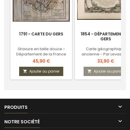
1791 - CARTE DU GERS
1854 - DÉPARTEMENT D
GERS
Gravure en taille douce -
Carte géographique
Département de la France
ancienne - Par Levasseur
révolutionnaire
Prix
Prix
45,90 €
33,90 €
Ajouter au panier
Ajouter au panier



PRODUITS

NOTRE SOCIÉTÉ