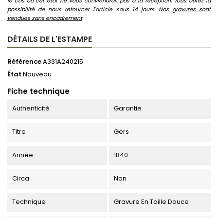
le cas où cet état ne vous conviendrait pas à la réception, vous aurez la
possibilité de nous retourner l'article sous 14 jours.
Nos gravures sont
vendues sans encadrement
.
DÉTAILS DE L'ESTAMPE
Référence
A331A240215
État
Nouveau
Fiche technique
Authenticité
Garantie
Titre
Gers
Année
1840
Circa
Non
Technique
Gravure En Taille Douce