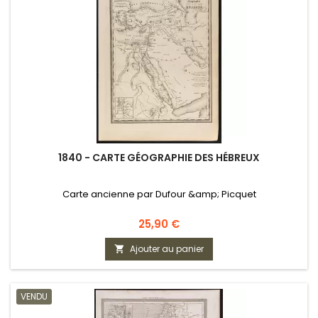
1840 - CARTE GÉOGRAPHIE DES HÉBREUX
Carte ancienne par Dufour &amp; Picquet
Prix
25,90 €
Ajouter au panier

VENDU