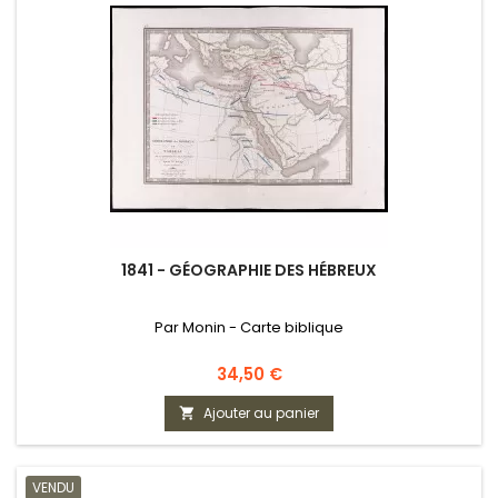
1841 - GÉOGRAPHIE DES HÉBREUX
Par Monin - Carte biblique
Prix
34,50 €
Ajouter au panier

VENDU