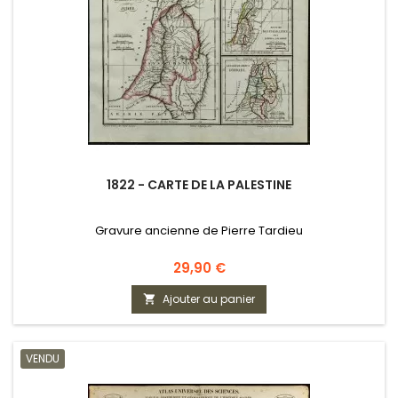
1822 - CARTE DE LA PALESTINE
Gravure ancienne de Pierre Tardieu
Prix
29,90 €
Ajouter au panier

VENDU