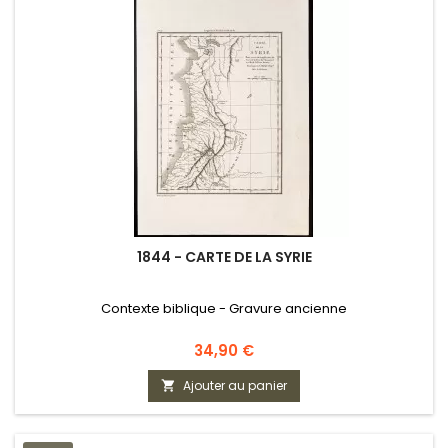
1844 - CARTE DE LA SYRIE
Contexte biblique - Gravure ancienne
Prix
34,90 €
Ajouter au panier
