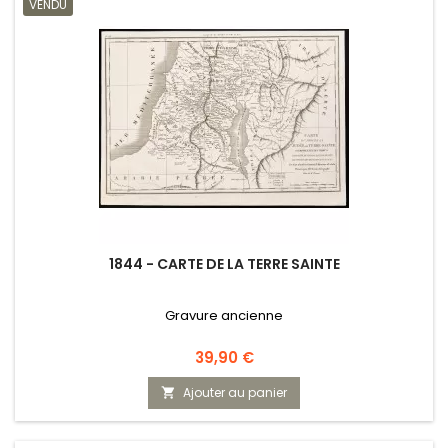
VENDU
1844 - CARTE DE LA TERRE SAINTE
Gravure ancienne
Prix
39,90 €
Ajouter au panier
