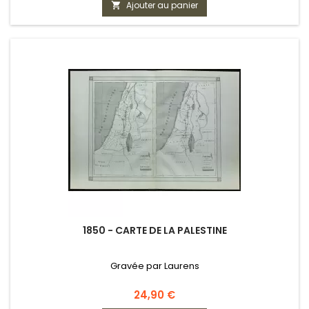
Ajouter au panier

1850 - CARTE DE LA PALESTINE
Gravée par Laurens
Prix
24,90 €