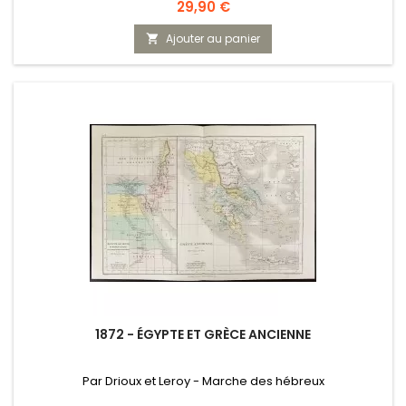
Prix
29,90 €
Ajouter au panier

1872 - ÉGYPTE ET GRÈCE ANCIENNE
Par Drioux et Leroy - Marche des hébreux