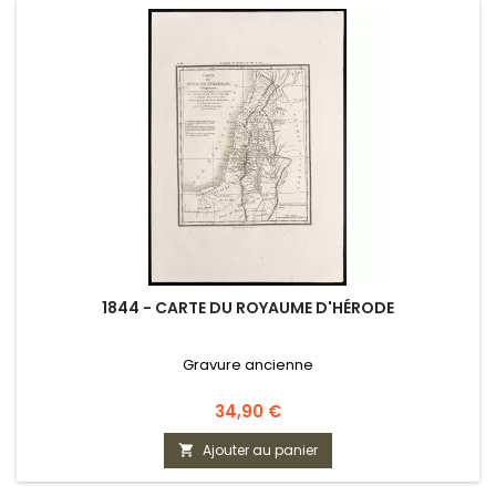
1844 - CARTE DU ROYAUME D'HÉRODE
Gravure ancienne
Prix
34,90 €
Ajouter au panier
