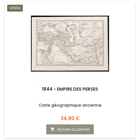
VENDU
1844 - EMPIRE DES PERSES
Carte géographique ancienne
Prix
34,90 €
Ajouter au panier
