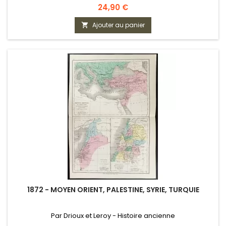
Prix
24,90 €
Ajouter au panier

1872 - MOYEN ORIENT, PALESTINE, SYRIE, TURQUIE
Par Drioux et Leroy - Histoire ancienne