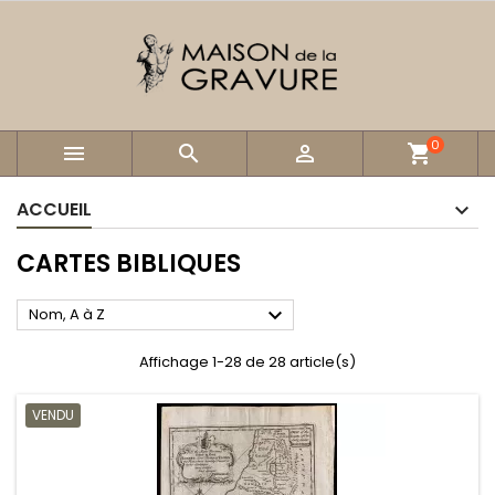
0



shopping_cart
ACCUEIL
CARTES BIBLIQUES

Nom, A à Z
Affichage 1-28 de 28 article(s)
VENDU