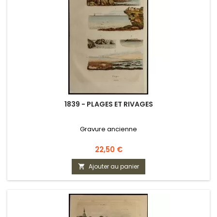
1839 - PLAGES ET RIVAGES
Gravure ancienne
Prix
22,50 €
Ajouter au panier
