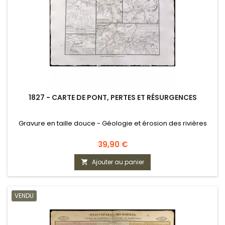
1827 - CARTE DE PONT, PERTES ET RÉSURGENCES
Gravure en taille douce - Géologie et érosion des rivières
Prix
39,90 €
Ajouter au panier

VENDU