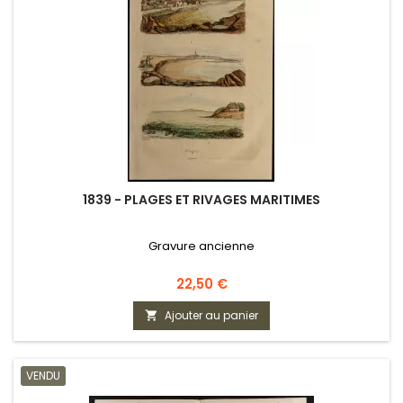
1839 - PLAGES ET RIVAGES MARITIMES
Gravure ancienne
Prix
22,50 €
Ajouter au panier

VENDU