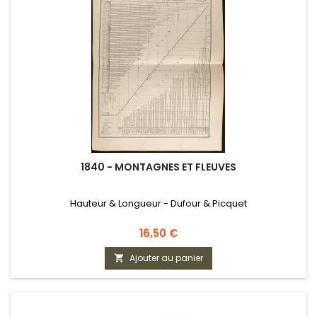
1840 - MONTAGNES ET FLEUVES
Hauteur & Longueur - Dufour & Picquet
Prix
16,50 €
Ajouter au panier
