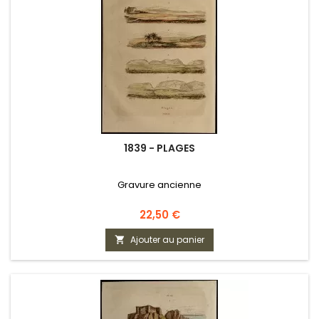
1839 - PLAGES
Gravure ancienne
Prix
22,50 €
Ajouter au panier
