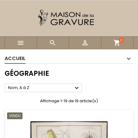
0



shopping_cart
ACCUEIL
GÉOGRAPHIE

Nom, A à Z
Affichage 1-19 de 19 article(s)
VENDU