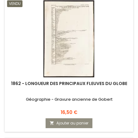
VENDU
1862 - LONGUEUR DES PRINCIPAUX FLEUVES DU GLOBE
Géographie - Gravure ancienne de Gobert
Prix
16,50 €
Ajouter au panier
