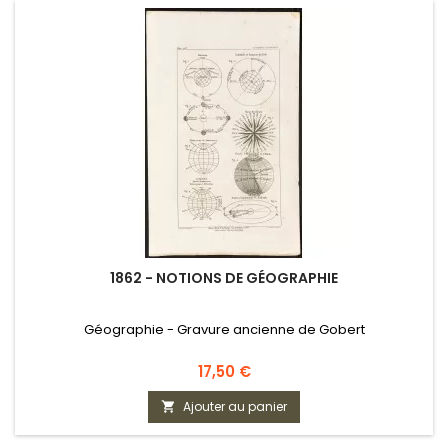
1862 - NOTIONS DE GÉOGRAPHIE
Géographie - Gravure ancienne de Gobert
Prix
17,50 €
Ajouter au panier
