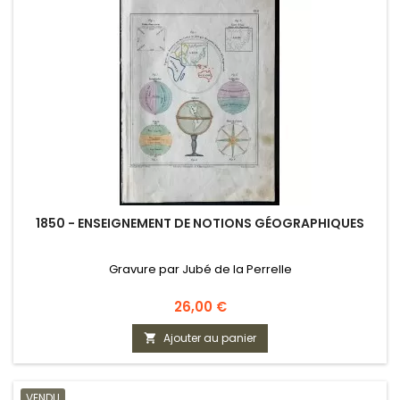
1850 - ENSEIGNEMENT DE NOTIONS GÉOGRAPHIQUES
Gravure par Jubé de la Perrelle
Prix
26,00 €
Ajouter au panier

VENDU