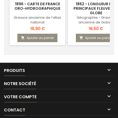
1896 - CARTE DE FRANCE
1862 - LONGUEUR DES
ORO-HYDROGRAPHIQUE
PRINCIPAUX FLEUVES D
GLOBE
Gravure ancienne de l'atlas
Géographie - Gravure
national
ancienne de Gobert
Prix
Prix
19,90 €
16,50 €
Ajouter au panier
Ajouter au panier



PRODUITS

NOTRE SOCIÉTÉ

VOTRE COMPTE

CONTACT