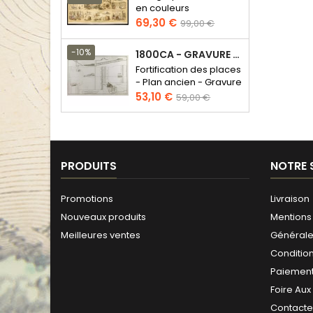
en couleurs
Prix
Prix
69,30 €
99,00 €
de
base
-10%
1800CA - GRAVURE ARCHITECTURE MILITAIRE - ATTAQUE ET DÉFENSE
Fortification des places
- Plan ancien - Gravure
en taille douce
Prix
Prix
53,10 €
59,00 €
de
base
PRODUITS
NOTRE 
Promotions
Livraison
Nouveaux produits
Mentions 
Meilleures ventes
Générales
Conditio
Paiement
Foire Aux
Contact