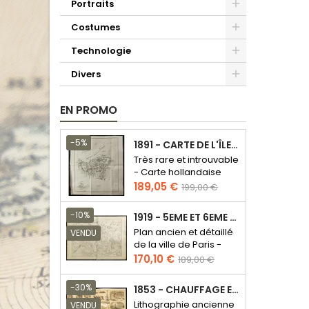
Portraits
Costumes
Technologie
Divers
EN PROMO
-5%
1891 - CARTE DE L'ÎLE DE BORNÉO
Très rare et introuvable
- Carte hollandaise
Prix
Prix
189,05 €
199,00 €
de
base
-10%
1919 - 5EME ET 6EME ARRONDISSEMENT DE PARIS
Plan ancien et détaillé
VENDU
de la ville de Paris -
Odéon - Sorbonne
Prix
Prix
170,10 €
189,00 €
de
base
-30%
1853 - CHAUFFAGE ET ÉCLAIRAGE (LITHOGRAPHIE)
Lithographie ancienne
VENDU