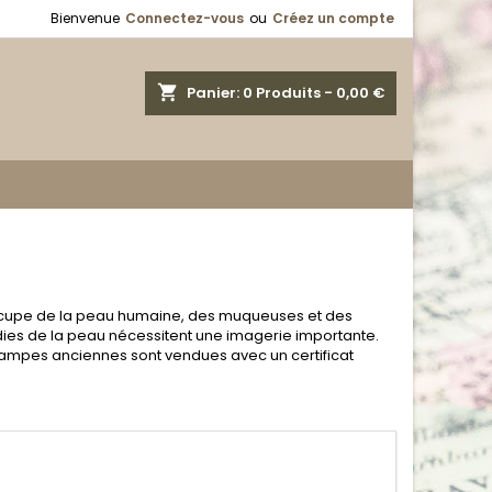
Bienvenue
Connectez-vous
ou
Créez un compte
shopping_cart
Panier:
0
Produits - 0,00 €
occupe de la peau humaine, des muqueuses et des
ies de la peau nécessitent une imagerie importante.
tampes anciennes sont vendues avec un certificat