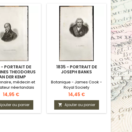
 - PORTRAIT DE
1835 - PORTRAIT DE
NES THEODORUS
JOSEPH BANKS
AN DER KEMP
nnaire, médecin et
Botanique - James Cook -
ateur néerlandais
Royal Society
Prix
Prix
14,95 €
14,45 €
Ajouter au panier
Ajouter au panier
