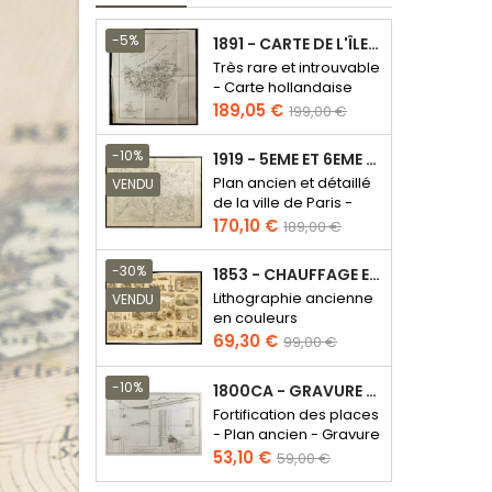
-5%
1891 - CARTE DE L'ÎLE DE BORNÉO
Très rare et introuvable
- Carte hollandaise
Prix
Prix
189,05 €
199,00 €
de
base
-10%
1919 - 5EME ET 6EME ARRONDISSEMENT DE PARIS
Plan ancien et détaillé
VENDU
de la ville de Paris -
Odéon - Sorbonne
Prix
Prix
170,10 €
189,00 €
de
base
-30%
1853 - CHAUFFAGE ET ÉCLAIRAGE (LITHOGRAPHIE)
Lithographie ancienne
VENDU
en couleurs
Prix
Prix
69,30 €
99,00 €
de
base
-10%
1800CA - GRAVURE ARCHITECTURE MILITAIRE - ATTAQUE ET DÉFENSE
Fortification des places
- Plan ancien - Gravure
en taille douce
Prix
Prix
53,10 €
59,00 €
de