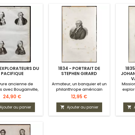
 EXPLORATEURS DU
1834 - PORTRAIT DE
1835
PACIFIQUE
STEPHEN GIRARD
JOHAN
V
vure ancienne de
Armateur, un banquier et un
Missio
ts avec Bougainville,
philanthrope américain
explor
Cook, Lapérouse et
d'origine française
Prix
Prix
24,90 €
12,95 €
icolas Baudin
Ajouter au panier
Ajouter au panier

