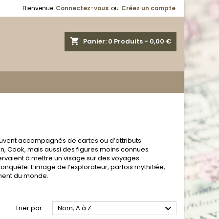
Bienvenue
Connectez-vous
ou
Créez un compte
shopping_cart
Panier:
0
Produits - 0,00 €
souvent accompagnés de cartes ou d’attributs
n, Cook, mais aussi des figures moins connues
rvaient à mettre un visage sur des voyages
onquête. L’image de l’explorateur, parfois mythifiée,
sement du monde.

Trier par :
Nom, A à Z