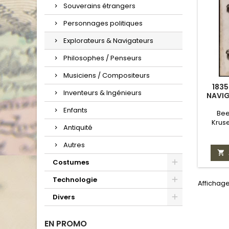
Souverains étrangers
Personnages politiques
Explorateurs & Navigateurs
Philosophes / Penseurs
Musiciens / Compositeurs
1835
Inventeurs & Ingénieurs
NAVIG
Enfants
Bee
Krus
Antiquité
Autres

Costumes
Technologie
Affichage
Divers
EN PROMO