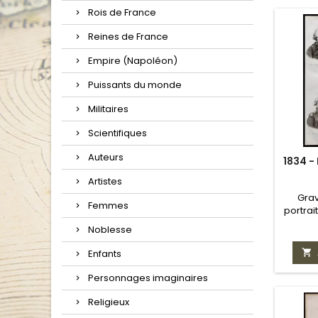
Rois de France
Reines de France
Empire (Napoléon)
Puissants du monde
Militaires
Scientifiques
Auteurs
1834 -
Artistes
Gra
Femmes
portrai
James 
Noblesse
N

Enfants
Personnages imaginaires
Religieux