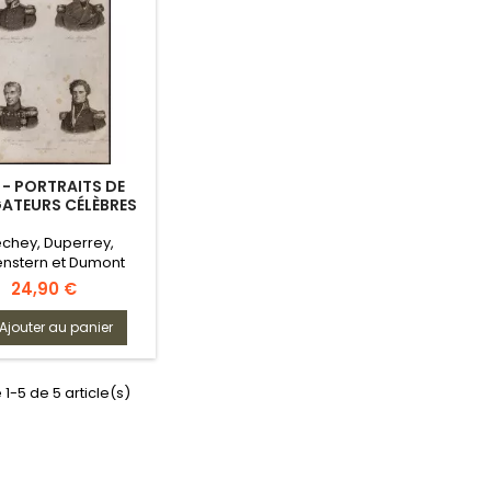
 - PORTRAITS DE
ATEURS CÉLÈBRES
chey, Duperrey,
enstern et Dumont
d’Urville
Prix
24,90 €
Ajouter au panier
 1-5 de 5 article(s)