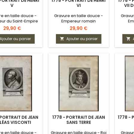
 PORTRAIT DE HENRI
1778 - PORTRAIT DE HENRI
1778 - 
V
VI
VII 
e en taille douce -
Gravure en taille douce -
Gravur
ur du Saint-Empire
Empereur romain
Em
romain
germanique
Prix
Prix
29,90 €
29,90 €
Ajouter au panier
Ajouter au panier


 PORTRAIT DE JEAN
1778 - PORTRAIT DE JEAN
1778 - 
LÉAS VISCONTI
SANS TERRE
e en taille douce -
Gravure en taille douce - Roi
Gravur