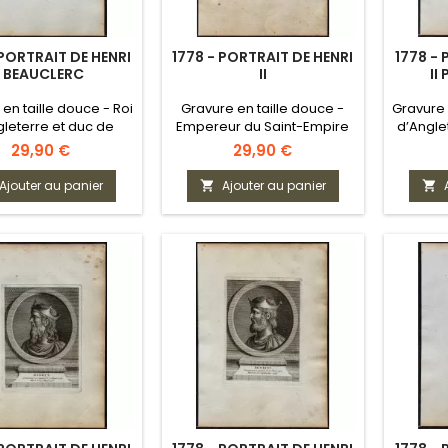
 PORTRAIT DE HENRI
1778 - PORTRAIT DE HENRI
1778 - 
I BEAUCLERC
II
II
en taille douce - Roi
Gravure en taille douce -
Gravure 
gleterre et duc de
Empereur du Saint-Empire
d’Angle
Normandie
romain
Prix
Prix
29,90 €
29,90 €
Ajouter au panier
Ajouter au panier

