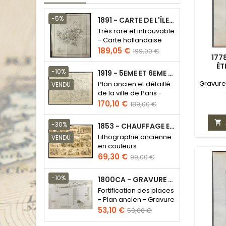
-5%
1891 - CARTE DE L'ÎLE DE BORNÉO
Très rare et introuvable
- Carte hollandaise
Prix
Prix
189,05 €
199,00 €
177
de
ÉT
base
-10%
1919 - 5EME ET 6EME ARRONDISSEMENT DE PARIS
Gravure 
Plan ancien et détaillé
VENDU
de la ville de Paris -
Odéon - Sorbonne
Prix
Prix
170,10 €
189,00 €
de
base

-30%
1853 - CHAUFFAGE ET ÉCLAIRAGE (LITHOGRAPHIE)
Lithographie ancienne
VENDU
en couleurs
Prix
Prix
69,30 €
99,00 €
de
base
-10%
1800CA - GRAVURE ARCHITECTURE MILITAIRE - ATTAQUE ET DÉFENSE
Fortification des places
- Plan ancien - Gravure
en taille douce
Prix
Prix
53,10 €
59,00 €
de