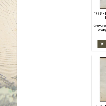
base
1778 -
Gravure 
d’An
