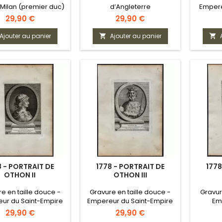
Milan (premier duc)
d’Angleterre
Empereu
Prix
Prix
29,90 €
29,90 €
Ajouter au panier
Ajouter au panier


8 - PORTRAIT DE
1778 - PORTRAIT DE
1778
OTHON II
OTHON III
e en taille douce -
Gravure en taille douce -
Gravur
ur du Saint-Empire
Empereur du Saint-Empire
Em
Prix
Prix
29,90 €
29,90 €