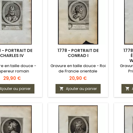
8 - PORTRAIT DE
1778 - PORTRAIT DE
1778
CHARLES IV
CONRAD I
W
e en taille douce -
Gravure en taille douce - Roi
Gravur
pereur romain
de Francie orientale
Pr
manique (roi de
(Germanie)
Prix
Prix
29,90 €
20,90 €
Bohême)
Ajouter au panier
Ajouter au panier

