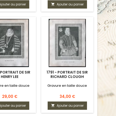
Ajouter au panier
Ajouter au panier

- PORTRAIT DE SIR
1791 - PORTRAIT DE SIR
HENRY LEE
RICHARD CLOUGH
re en taille douce
Gravure en taille douce
Prix
Prix
29,00 €
34,00 €
Ajouter au panier
Ajouter au panier
