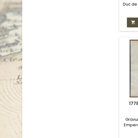
Duc de 

177
Gravur
Empere