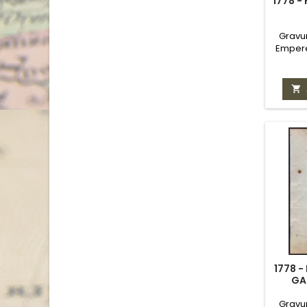
1778 -
Gravur
Empere

1778 -
GA
Gravur