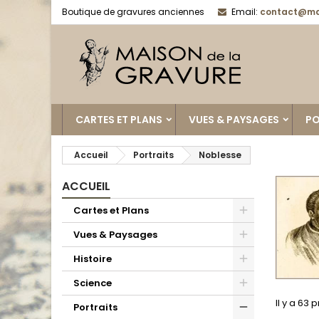
Boutique de gravures anciennes
Email:
contact@ma
CARTES ET PLANS
VUES & PAYSAGES
PO
Accueil
Portraits
Noblesse
ACCUEIL
Cartes et Plans
Vues & Paysages
Histoire
Science
Il y a 63 
Portraits