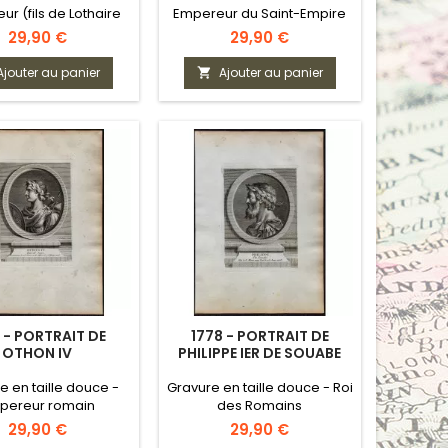
r (fils de Lothaire
Empereur du Saint-Empire
Ier)
Prix
Prix
29,90 €
29,90 €
Ajouter au panier
Ajouter au panier

 - PORTRAIT DE
1778 - PORTRAIT DE
OTHON IV
PHILIPPE IER DE SOUABE
e en taille douce -
Gravure en taille douce - Roi
pereur romain
des Romains
germanique
(Hohenstaufen)
Prix
Prix
29,90 €
29,90 €