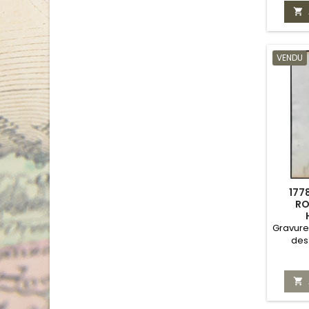

VENDU
177
RO
Gravure 
des
