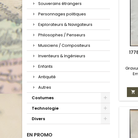
Souverains étrangers
Personnages politiques
Explorateurs & Navigateurs
Philosophes / Penseurs
Musiciens / Compositeurs
177
Inventeurs & Ingénieurs
Enfants
Gravur
Em
Antiquité
ger
Autres

Costumes
Technologie
Divers
EN PROMO