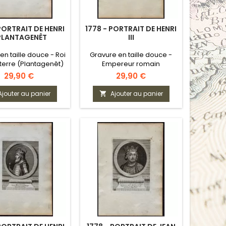
PORTRAIT DE HENRI
1778 - PORTRAIT DE HENRI
 PLANTAGENÊT
III
en taille douce - Roi
Gravure en taille douce -
terre (Plantagenêt)
Empereur romain
germanique
Prix
Prix
29,90 €
29,90 €
Ajouter au panier
Ajouter au panier
