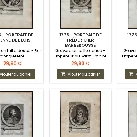
8 - PORTRAIT DE
1778 - PORTRAIT DE
1778
IENNE DE BLOIS
FRÉDÉRIC IER
BARBEROUSSE
en taille douce - Roi
Gravure en taille douce -
Gravur
d’Angleterre
Empereur du Saint-Empire
Empere
romai
Prix
Prix
29,90 €
29,90 €
Ajouter au panier
Ajouter au panier

