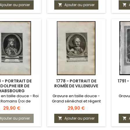
Ajouter au panier
Ajouter au panier


8 - PORTRAIT DE
1778 - PORTRAIT DE
1791 
DOLPHE IER DE
ROMÉE DE VILLENEUVE
HABSBOURG
en taille douce - Roi
Gravure en taille douce -
Gravu
 Romains (roi de
Grand sénéchal et régent
Germanie)
de Provence
Prix
Prix
29,90 €
29,90 €
Ajouter au panier
Ajouter au panier

