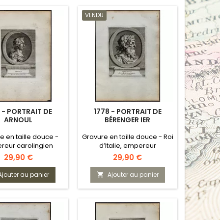
VENDU
 - PORTRAIT DE
1778 - PORTRAIT DE
ARNOUL
BÉRENGER IER
e en taille douce -
Gravure en taille douce - Roi
reur carolingien
d’Italie, empereur
Prix
Prix
29,90 €
29,90 €
Ajouter au panier
Ajouter au panier
