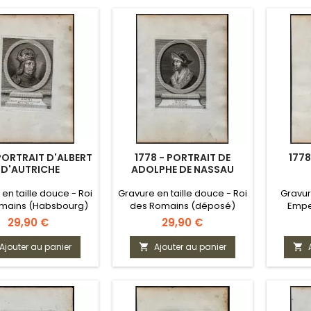
 PORTRAIT D'ALBERT
1778 - PORTRAIT DE
1778
I D'AUTRICHE
ADOLPHE DE NASSAU
en taille douce - Roi
Gravure en taille douce - Roi
Gravur
mains (Habsbourg)
des Romains (déposé)
Empe
Prix
Prix
29,90 €
29,90 €
Ajouter au panier
Ajouter au panier

