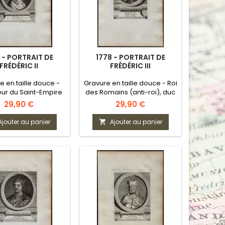
 - PORTRAIT DE
1778 - PORTRAIT DE
FRÉDÉRIC II
FRÉDÉRIC III
e en taille douce -
Gravure en taille douce - Roi
ur du Saint-Empire
des Romains (anti-roi), duc
n (Hohenstaufen)
d’Autriche et de Styrie
Prix
Prix
29,90 €
29,90 €
(Habsbourg)
Ajouter au panier
Ajouter au panier
