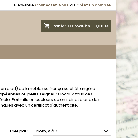
Bienvenue
Connectez-vous
ou
Créez un compte
shopping_cart
Panier:
0
Produits - 0,00 €
 en pied) de la noblesse française et étrangère.
opéennes ou petits seigneurs locaux, tous ces
rale. Portraits en couleurs ou en noir et blanc des
dues avec un certificat d'authenticité.

Trier par :
Nom, A à Z