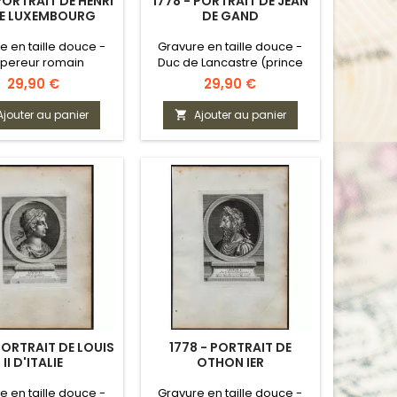
PORTRAIT DE HENRI
1778 - PORTRAIT DE JEAN
DE LUXEMBOURG
DE GAND
e en taille douce -
Gravure en taille douce -
pereur romain
Duc de Lancastre (prince
germanique
anglais)
Prix
Prix
29,90 €
29,90 €
Ajouter au panier
Ajouter au panier

PORTRAIT DE LOUIS
1778 - PORTRAIT DE
II D'ITALIE
OTHON IER
e en taille douce -
Gravure en taille douce -