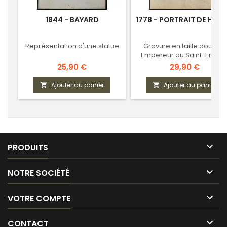
1844 - BAYARD
1778 - PORTRAIT DE HENRI 
Représentation d'une statue
Gravure en taille douce -
Empereur du Saint-Empir
romain
Prix
Prix
25,90 €
29,90 €
Ajouter au panier
Ajouter au panier



PRODUITS

NOTRE SOCIÉTÉ

VOTRE COMPTE

CONTACT