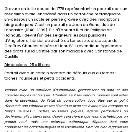
Gravure en taille douce de 1778 représentant un portrait dans un
médaillon ovale, enchâssé dans un cartouche rectangulaire.
En-dessous un socle en pierre gravée avec des inscriptions
biographiques. C'est un portrait de Jean de Gand, duc de
Lancastre (1340–1399). Fils d'Édouard III et de Philippa de
Hainault, il devint l'un des seigneurs les plus puissants
d'Angleterre, héritier du duché de Lancastre, protecteur de
Geoffrey Chaucer et père d'Henri IV; il revendiqua également
des droits sur la Castille par son mariage avec Constance de
Castille.
Dimensions : 25 x 18 cms
Portrait avec un certain nombre de défauts dus au temps :
taches, rousseurs et petits accidents.
Vendue avec un certificat d'authenticité, garantissant sa date et ses
caractéristiques techniques. Attention, seul les défauts majeurs sont listés
dans la description de l'état de conservation. Vous êtes sur le point
d'acquérir une véritable œuvre historique avec ses éventuelles marques du
temps usuelles : Taches, rousseurs, piqûres, légères perforations ou
déchirures, plis ... Merci donc d'avoir conscience que vous n'achetez pas un
produit neuf, mais une estampe authentique d'époque dont vous
connaissez les caractéristiques et le vocabulaire. Merci de bien regarder les