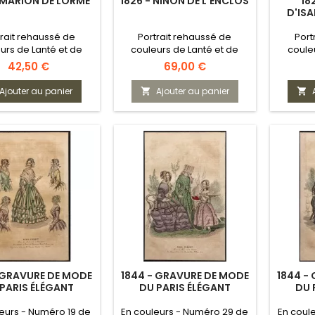
- MARION DE LORME
1826 - NINON DE L'ENCLOS
18
D'ISA
trait rehaussé de
Portrait rehaussé de
Port
urs de Lanté et de
couleurs de Lanté et de
coule
Gatine
Gatine
Prix
Prix
42,50 €
69,00 €
Ajouter au panier
Ajouter au panier


 GRAVURE DE MODE
1844 - GRAVURE DE MODE
1844 -
PARIS ÉLÉGANT
DU PARIS ÉLÉGANT
DU 
eurs - Numéro 19 de
En couleurs - Numéro 29 de
En coul