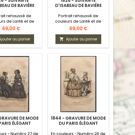
26 - SUIVANTE
1826 - SUIVANTE
BEAU DE BAVIÈRE
D'ISABEAU DE BAVIÈRE
rait rehaussé de
Portrait rehaussé de
urs de Lanté et de
couleurs de Lanté et de
Gatine
Gatine
Prix
Prix
69,00 €
69,00 €
Ajouter au panier
Ajouter au panier

 GRAVURE DE MODE
1844 - GRAVURE DE MODE
PARIS ÉLÉGANT
DU PARIS ÉLÉGANT
eurs - Numéro 27 de
En couleurs - Numéro 26 de