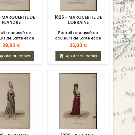
- MARGUERITE DE
1826 - MARGUERITE DE
FLANDRE
LORRAINE
rait rehaussé de
Portrait rehaussé de
urs de Lanté et de
couleurs de Lanté et de
Gatine
Gatine
Prix
Prix
39,90 €
35,00 €
Ajouter au panier
Ajouter au panier
