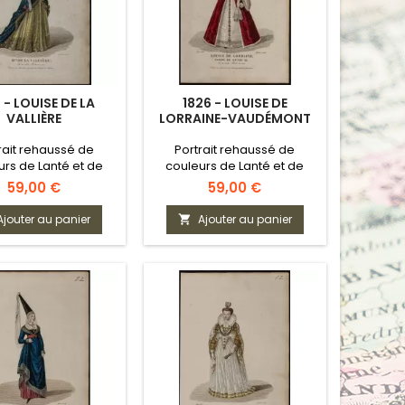
 - LOUISE DE LA
1826 - LOUISE DE
VALLIÈRE
LORRAINE-VAUDÉMONT
rait rehaussé de
Portrait rehaussé de
urs de Lanté et de
couleurs de Lanté et de
Gatine
Gatine
Prix
Prix
59,00 €
59,00 €
Ajouter au panier
Ajouter au panier
