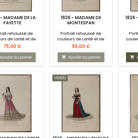
 - MADAME DE LA
1826 - MADAME DE
1826 
FAYETTE
MONTESPAN
trait rehaussé de
Portrait rehaussé de
Port
urs de Lanté et de
couleurs de Lanté et de
coule
Gatine
Gatine
Prix
Prix
75,00 €
55,00 €
Ajouter au panier
Ajouter au panier


VENDU