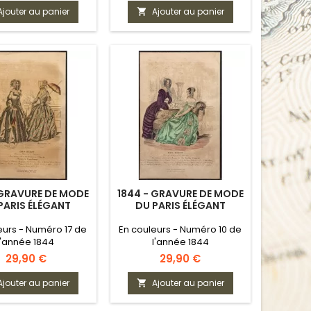
Ajouter au panier
Ajouter au panier

 GRAVURE DE MODE
1844 - GRAVURE DE MODE
PARIS ÉLÉGANT
DU PARIS ÉLÉGANT
eurs - Numéro 17 de
En couleurs - Numéro 10 de
l'année 1844
l'année 1844
Prix
Prix
29,90 €
29,90 €
Ajouter au panier
Ajouter au panier
