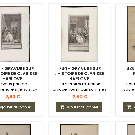
 - GRAVURE SUR
1784 - GRAVURE SUR
1826
TOIRE DE CLARISSE
L'HISTOIRE DE CLARISSE
HARLOVE
HARLOVE
e vous prie de
Telle étoit sa situation
Port
endre si je suis icy
lorsque nous nous sommes
coule
tre prisonnière
avancés vis-à-vis d'elle.
Prix
Prix
12,90 €
12,90 €
Ajouter au panier
Ajouter au panier

