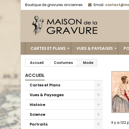
Boutique de gravures anciennes
Email:
contact@ma
CARTES ET PLANS
VUES & PAYSAGES
PO
Accueil
Costumes
Mode
ACCUEIL
Cartes et Plans
Vues & Paysages
Histoire
Science
Il y a 132
Portraits