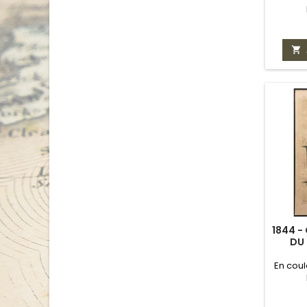

1844 -
DU 
En coul