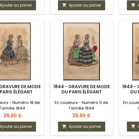
Ajouter au panier
Ajouter au panier


 GRAVURE DE MODE
1844 - GRAVURE DE MODE
1844 -
PARIS ÉLÉGANT
DU PARIS ÉLÉGANT
DU 
eurs - Numéro 18 de
En couleurs - Numéro 11 de
En coul
l'année 1844
l'année 1844
Prix
Prix
29,90 €
29,90 €
Ajouter au panier
Ajouter au panier

