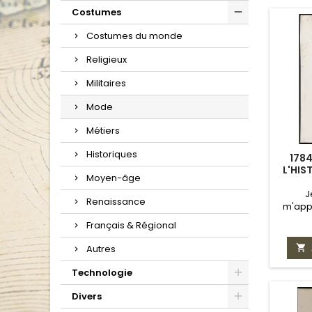
Costumes
Costumes du monde
Religieux
Militaires
Mode
Métiers
Historiques
1784
L'HIS
Moyen-âge
J
Renaissance
m'appr
vo
Français & Régional

Autres
Technologie
Divers