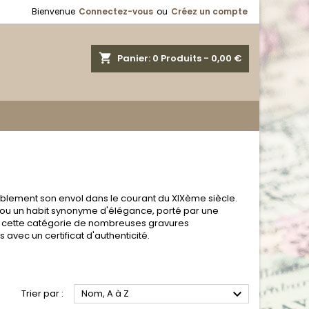
Bienvenue
Connectez-vous
ou
Créez un compte
shopping_cart
Panier:
0
Produits - 0,00 €
blement son envol dans le courant du XIXème siècle.
 ou un habit synonyme d'élégance, porté par une
s cette catégorie de nombreuses gravures
vec un certificat d'authenticité.

Trier par :
Nom, A à Z