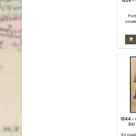
1826 
Por
coule

1844 -
DU 
En coul