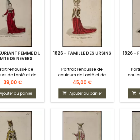
 EURIANT FEMME DU
1826 - FAMILLE DES URSINS
1826 - 
MTE DE NEVERS
trait rehaussé de
Portrait rehaussé de
Port
urs de Lanté et de
couleurs de Lanté et de
coule
Gatine
Gatine
Prix
Prix
39,00 €
45,00 €
Ajouter au panier
Ajouter au panier

