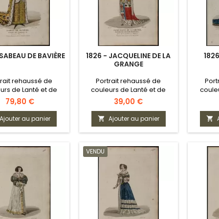
ISABEAU DE BAVIÈRE
1826 - JACQUELINE DE LA
1826
GRANGE
trait rehaussé de
Portrait rehaussé de
Port
urs de Lanté et de
couleurs de Lanté et de
coule
Gatine
Gatine
Prix
Prix
79,80 €
39,00 €
Ajouter au panier
Ajouter au panier


VENDU