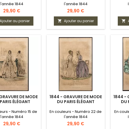
l'année 1844
l'année 1844
Prix
Prix
29,90 €
29,90 €
Ajouter au panier
Ajouter au panier


 GRAVURE DE MODE
1844 - GRAVURE DE MODE
1844 -
PARIS ÉLÉGANT
DU PARIS ÉLÉGANT
DU 
eurs - Numéro 15 de
En couleurs - Numéro 22 de
En coul
l'année 1844
l'année 1844
Prix
Prix
29,90 €
29,90 €