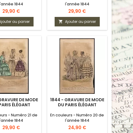
l'année 1844
l'année 1844
Prix
Prix
29,90 €
29,90 €
Ajouter au panier
Ajouter au panier

 GRAVURE DE MODE
1844 - GRAVURE DE MODE
PARIS ÉLÉGANT
DU PARIS ÉLÉGANT
eurs - Numéro 21 de
En couleurs - Numéro 20 de
l'année 1844
l'année 1844
Prix
Prix
29,90 €
24,90 €