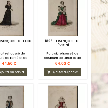
FRANÇOISE DE FOIX
1826 - FRANÇOISE DE
SÉVIGNÉ
rait rehaussé de
Portrait rehaussé de
urs de Lanté et de
couleurs de Lanté et de
Gatine
Gatine
Prix
Prix
44,50 €
64,00 €
Ajouter au panier
Ajouter au panier
