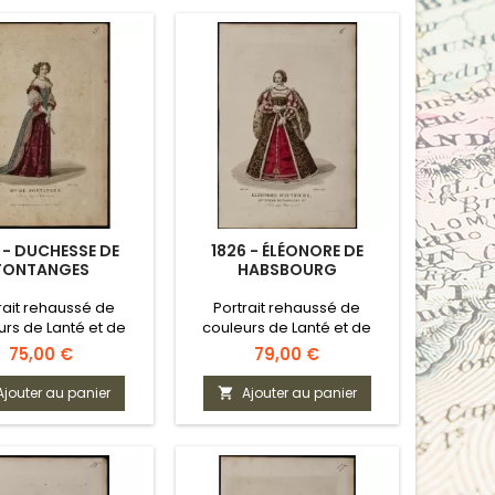
 - DUCHESSE DE
1826 - ÉLÉONORE DE
FONTANGES
HABSBOURG
rait rehaussé de
Portrait rehaussé de
urs de Lanté et de
couleurs de Lanté et de
Gatine
Gatine
Prix
Prix
75,00 €
79,00 €
Ajouter au panier
Ajouter au panier
