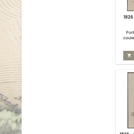
1826
Por
coule
