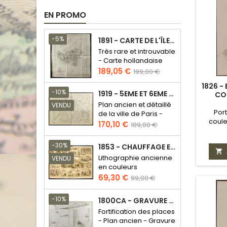
EN PROMO
-5%
1891 - CARTE DE L'ÎLE DE BORNÉO
Très rare et introuvable
- Carte hollandaise
Prix
Prix
189,05 €
199,00 €
de
1826 -
base
-10%
1919 - 5EME ET 6EME ARRONDISSEMENT DE PARIS
CO
Plan ancien et détaillé
VENDU
Por
de la ville de Paris -
coule
Odéon - Sorbonne
Prix
Prix
170,10 €
189,00 €
de
base
-30%
1853 - CHAUFFAGE ET ÉCLAIRAGE (LITHOGRAPHIE)

Lithographie ancienne
VENDU
en couleurs
Prix
Prix
69,30 €
99,00 €
de
base
-10%
1800CA - GRAVURE ARCHITECTURE MILITAIRE - ATTAQUE ET DÉFENSE
Fortification des places
- Plan ancien - Gravure