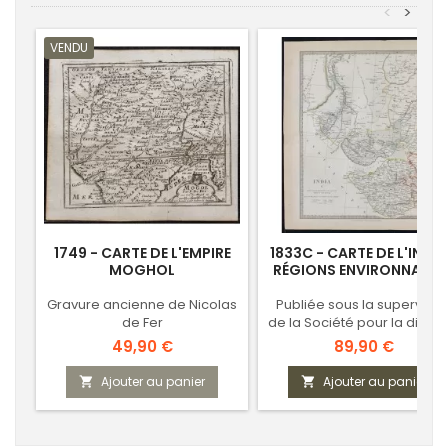
<
>
VENDU
1749 - CARTE DE L'EMPIRE
1833C - CARTE DE L'INDE 
MOGHOL
RÉGIONS ENVIRONNANTE
Gravure ancienne de Nicolas
Publiée sous la supervisio
de Fer
de la Société pour la diffus
des connaissances utiles
Prix
Prix
49,90 €
89,90 €
Ajouter au panier
Ajouter au panier

