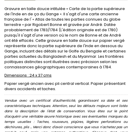
Gravure en taille douce intitulée « Carte de la partie supérieure
de l'Inde en de ça du Gange ». Il s'agit d'une carte ancienne
française de l' « Atlas de toutes les parties connues du globe
terrestre » par Rigobert Bonne et gravée par André. Datée
probablement de 1783/1784 (L'édition originale est de 1780)
puisqu'il s'agit d'une version où le nom de Bonne et de André
ont été effacés. Cette gravure en taille douce sur papier vergé
représente donc la partie supérieure de l'Inde en dessous du
Gange, incluant des détails sur le Golfe du Bengale et certaines
parties actuelles du Bangladesh et du Myanmar. Les frontières
politiques distinctes sont illustrées avec précision selon les
connaissances géographiques contemporaines à 1784.
Dimensions : 24 x 37 cms
Papier vergé ancien avec pli central vertical. Papier présentant
divers accidents et taches.
Vendue avec un certificat d'authenticité, garantissant sa date et ses
caractéristiques techniques. Attention, seul les défauts majeurs sont listés
dans la description de l'état de conservation. Vous êtes sur le point
d'acquérir une véritable œuvre historique avec ses éventuelles marques du
temps usuelles : Taches, rousseurs, piqûres, légères perforations ou
déchirures, plis ... Merci donc d'avoir conscience que vous n'achetez pas un