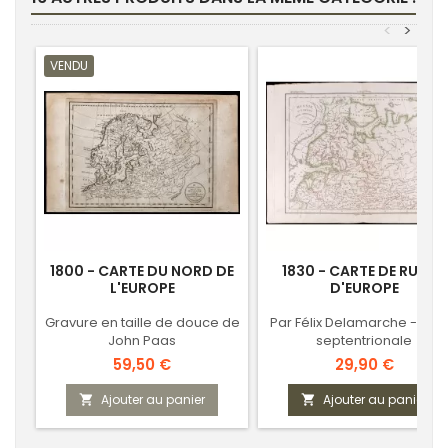
<
>
VENDU
1800 - CARTE DU NORD DE
1830 - CARTE DE RUSSIE
L'EUROPE
D'EUROPE
Gravure en taille de douce de
Par Félix Delamarche - Part
John Paas
septentrionale
Prix
Prix
59,50 €
29,90 €
Ajouter au panier
Ajouter au panier

