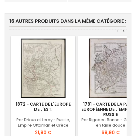
16 AUTRES PRODUITS DANS LA MÊME CATÉGORIE :
<
>
1872 - CARTE DE L'EUROPE
1781 - CARTE DE LA PARTI
DE L'EST.
EUROPÉENNE DE L'EMPIRE 
RUSSIE
Par Drioux et Leroy - Russie,
Par Rigobert Bonne - Gravu
Empire Ottoman et Grèce
en taille douce
Prix
Prix
21,90 €
69,90 €