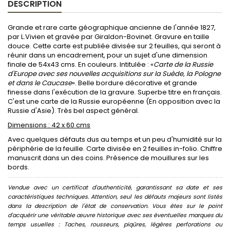
DESCRIPTION
Grande et rare carte géographique ancienne de l'année 1827,
par L.Vivien et gravée par Giraldon-Bovinet. Gravure en taille
douce. Cette carte est publiée divisée sur 2 feuilles, qui seront à
réunir dans un encadrement, pour un sujet d'une dimension
finale de 54x43 cms. En couleurs. Intitulée : «
Carte de la Russie
d'Europe avec ses nouvelles acquisitions sur la Suède, la Pologne
et dans le Caucase
». Belle bordure décorative et grande
finesse dans l'exécution de la gravure. Superbe titre en français.
C'est une carte de la Russie européenne (En opposition avec la
Russie d'Asie). Très bel aspect général.
Dimensions : 42 x 60 cms
Avec quelques défauts dus au temps et un peu d'humidité sur la
périphérie de la feuille. Carte divisée en 2 feuilles in-folio. Chiffre
manuscrit dans un des coins. Présence de mouillures sur les
bords.
Vendue avec un certificat d'authenticité, garantissant sa date et ses
caractéristiques techniques. Attention, seul les défauts majeurs sont listés
dans la description de l'état de conservation. Vous êtes sur le point
d'acquérir une véritable œuvre historique avec ses éventuelles marques du
temps usuelles : Taches, rousseurs, piqûres, légères perforations ou