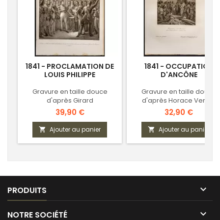
1841 - PROCLAMATION DE
1841 - OCCUPATION
LOUIS PHILIPPE
D'ANCÔNE
Gravure en taille douce
Gravure en taille douce
d'après Girard
d'après Horace Vernet
Prix
Prix
39,90 €
32,90 €
Ajouter au panier
Ajouter au panier



PRODUITS

NOTRE SOCIÉTÉ