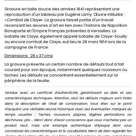
Gravure en taille douce des années 1841 représentant une
reproduction d'un tableau par Eugène Lamy. Œuvre intitulée :
«
Combat de Claye
». La gravure faisait partie d'un travail
recensant les œuvres d'art en lien avec l'histoire de Napoléon
Bonaparte et l'Empire Français présentes à Versailles. La
bataille de Claye, également appelé bataille de Claye-Souilly
ou encore combat de Claye, eut lieu le 28 mars 1814 lors de la
campagne de France.
Dimensions : 26 x 37 cms
La gravure présente un certain nombre de défauts tout à fait
courant pour son époque, notamment quelques rousseurs ou
taches. Les défauts se concentrent essentiellement sur la
périphérie de la feuille.
Vendue avec un certificat d'authenticité, garantissant sa date et ses
caractéristiques techniques. Attention, seul les défauts majeurs sont listés
dans la description de l'état de conservation. Vous êtes sur le point
d'acquérir une véritable œuvre historique avec ses éventuelles marques du
temps usuelles : Taches, rousseurs, piqûres, légères perforations ou
déchirures, plis ... Merci donc d'avoir conscience que vous n'achetez pas un
produit neuf, mais une estampe authentique d'époque dont vous
connaissez les caractéristiques et le vocabulaire. Merci de bien regarder les