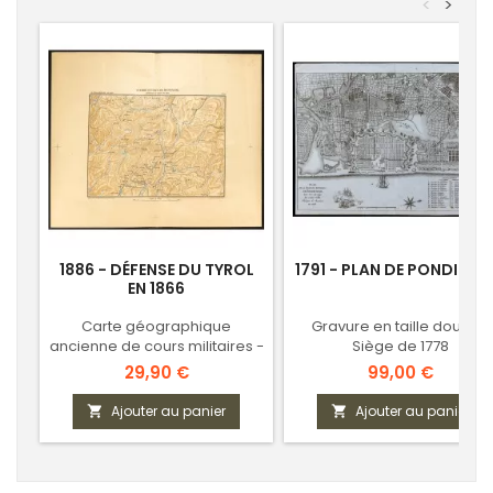
<
>
1886 - DÉFENSE DU TYROL
1791 - PLAN DE PONDICHÉ
EN 1866
Carte géographique
Gravure en taille douce -
ancienne de cours militaires -
Siège de 1778
Guerre austro-prussienne
Prix
Prix
29,90 €
99,00 €
Ajouter au panier
Ajouter au panier

