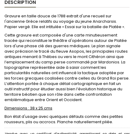
DESCRIPTION
Gravure en taille douce de 1788 extrait d'une recueil sur
l'ancienne Grèce relatifs au voyage du jeune Anarcharsis.
Papier vergé. Elle est intitulée « Essai sur la bataille de Platée ».
Cette gravure est composée d'une carte minutieusement
tracée qui reconstitue le théâtre d'opérations autour de Platée
lors d'une phase clé des guerres médiques. Le plan signale
avec précision le tracé du fleuve Asopos, les principales routes
antiques menant à Thèbes ou vers le mont Cithéron ainsi que
l’emplacement du camp perse commandé par Mardonios. La
topographie représentée aide à saisir comment les
particularités naturelles ont influencé la tactique adoptée par
les forces grecques coalisées contre celles du Grand Roi perse.
L’attention portée à chaque détail cartographique en fait un
outil instructif pour étudier aussi bien l’évolution historique du
territoire béotien que son rôle dans cette confrontation
emblématique entre Orient et Occident.
Dimensions : 38 x 25 cms
Bon état d'usage avec quelques défauts comme des petites
rousseurs, plis ou accrocs. Planche naturellement pliée.
Vendue avec un certificat d'authenticité, garantissant sa date et ses