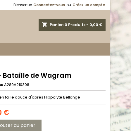
Bienvenue
Connectez-vous
ou
Créez un compte
shopping_cart
Panier:
0
Produits - 0,00 €
 - Bataille de Wagram
ce
A289A210308
en taille douce d'après Hippolyte Bellangé
0 €
jouter au panier