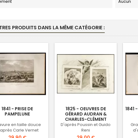
ement
Aucun
TRES PRODUITS DANS LA MÊME CATÉGORIE :
1841 - PRISE DE
1825 - OEUVRES DE
1841 
PAMPELUNE
GÉRARD AUDRAN &
CHARLES-CLÉMENT
BERVIC
vure en taille douce
D'après Poussin et Guido
Gra
'après Carle Vernet
Reni
d'
Prix
Prix
29,90 €
29,00 €