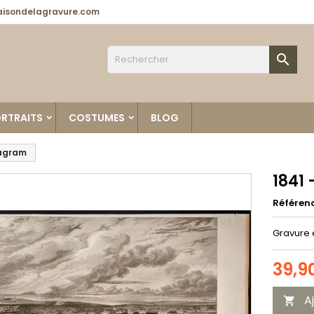
isondelagravure.com

RTRAITS
COSTUMES
BLOG
Wagram
1841
Référen
Gravure 
39,9
A
