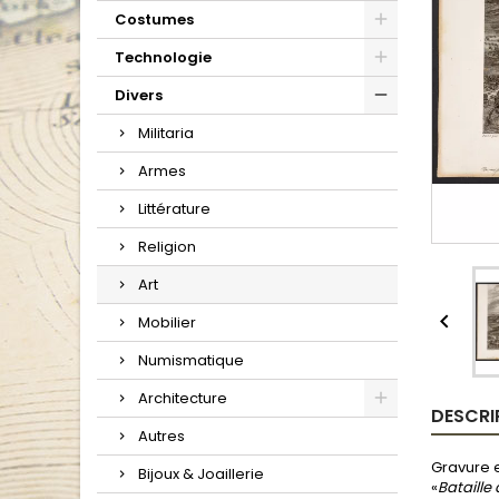
Costumes
Technologie
Divers
Militaria
Armes
Littérature
Religion
Art

Mobilier
Numismatique
Architecture
DESCRI
Autres
Gravure e
Bijoux & Joaillerie
«
Bataill