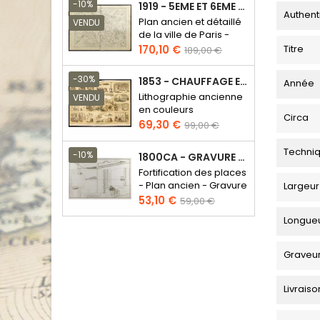
base
-10%
1919 - 5EME ET 6EME ARRONDISSEMENT DE PARIS
Authent
Plan ancien et détaillé
VENDU
de la ville de Paris -
Odéon - Sorbonne
Prix
Prix
Titre
170,10 €
189,00 €
de
base
-30%
1853 - CHAUFFAGE ET ÉCLAIRAGE (LITHOGRAPHIE)
Année
Lithographie ancienne
VENDU
en couleurs
Circa
Prix
Prix
69,30 €
99,00 €
de
Techni
base
-10%
1800CA - GRAVURE ARCHITECTURE MILITAIRE - ATTAQUE ET DÉFENSE
Fortification des places
- Plan ancien - Gravure
Largeur
en taille douce
Prix
Prix
53,10 €
59,00 €
de
Longue
base
Graveu
Livraiso