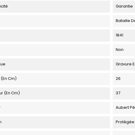
icité
Garantie
Bataille
1841
Non
que
Gravure E
 (en Cm)
26
ur (en Cm)
37
r
Aubert Pè
n
Protégée