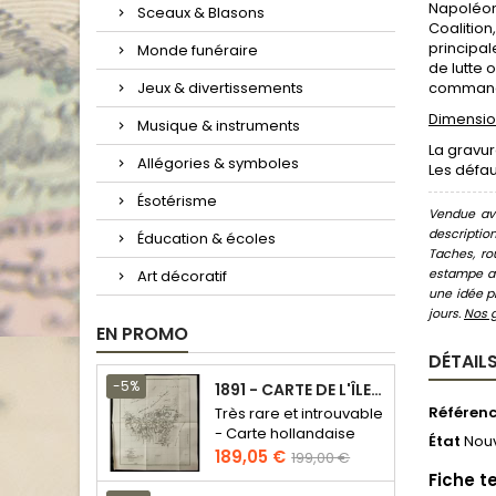
Napoléon 
Sceaux & Blasons
Coalition,
principal
Monde funéraire
de lutte 
Jeux & divertissements
commandé
Dimension
Musique & instruments
La gravu
Allégories & symboles
Les défau
Ésotérisme
Vendue ave
descriptio
Éducation & écoles
Taches, ro
estampe au
Art décoratif
une idée pr
jours.
Nos 
EN PROMO
DÉTAILS
-5%
1891 - CARTE DE L'ÎLE DE BORNÉO
Référen
Très rare et introuvable
- Carte hollandaise
État
Nou
Prix
Prix
189,05 €
199,00 €
de
Fiche t