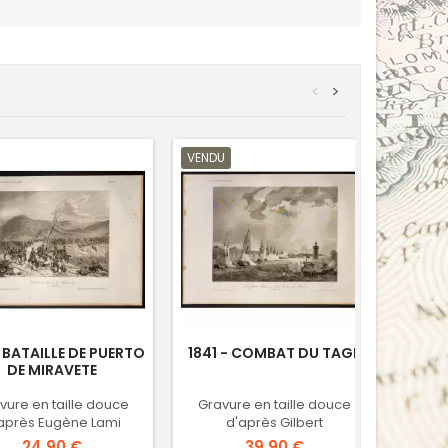
<
>
VENDU
- BATAILLE DE PUERTO
1841 - COMBAT DU TAGE
1841
DE MIRAVETE
vure en taille douce
Gravure en taille douce
Grav
après Eugène Lami
d'après Gilbert
d'a
Prix
Prix
24,90 €
39,90 €