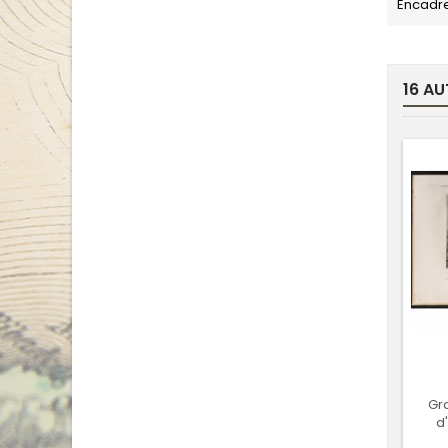
Encadr
16 AU
Gra
d