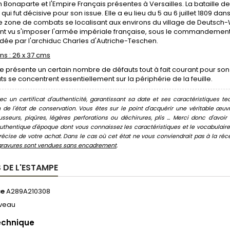
Bonaparte et l'Empire Français présentes à Versailles. La bataille 
 qui fut décisive pour son issue. Elle a eu lieu du 5 au 6 juillet 1809 da
e zone de combats se localisant aux environs du village de Deutsch
ont vu s'imposer l'armée impériale française, sous le commandement
e par l'archiduc Charles d'Autriche-Teschen.
s : 26 x 37 cms
re présente un certain nombre de défauts tout à fait courant pour 
ts se concentrent essentiellement sur la périphérie de la feuille.
c un certificat d'authenticité, garantissant sa date et ses caractéristiques tec
n de l'état de conservation. Vous êtes sur le point d'acquérir une véritable œ
usseurs, piqûres, légères perforations ou déchirures, plis ... Merci donc d'av
thentique d'époque dont vous connaissez les caractéristiques et le vocabulaire. 
écise de votre achat. Dans le cas où cet état ne vous conviendrait pas à la récept
gravures sont vendues sans encadrement
.
 DE L'ESTAMPE
ce
A289A210308
veau
echnique