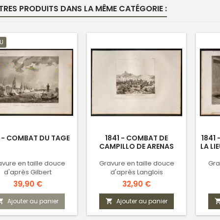
TRES PRODUITS DANS LA MÊME CATÉGORIE :
U
1 - COMBAT DU TAGE
1841 - COMBAT DE
1841
CAMPILLO DE ARENAS
LA LI
vure en taille douce
Gravure en taille douce
Gra
d'après Gilbert
d'après Langlois
Prix
Prix
39,90 €
32,90 €
Ajouter au panier
Ajouter au panier

