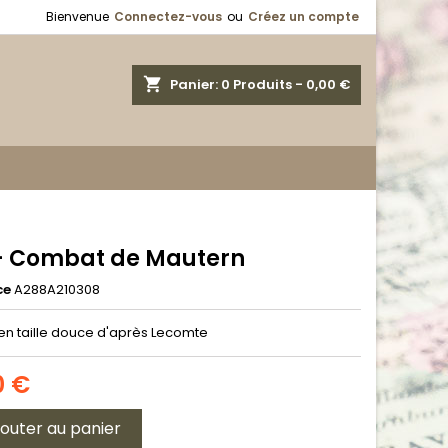
Bienvenue
Connectez-vous
ou
Créez un compte
shopping_cart
Panier:
0
Produits - 0,00 €
 - Combat de Mautern
ce
A288A210308
en taille douce d'après Lecomte
0 €
jouter au panier