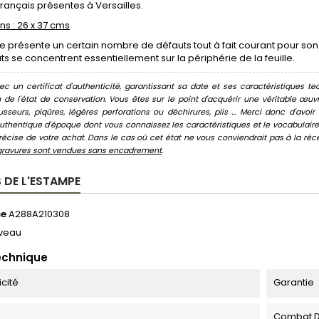
Français présentes à Versailles.
s : 26 x 37 cms
re présente un certain nombre de défauts tout à fait courant pour 
ts se concentrent essentiellement sur la périphérie de la feuille.
c un certificat d'authenticité, garantissant sa date et ses caractéristiques tec
n de l'état de conservation. Vous êtes sur le point d'acquérir une véritable œ
usseurs, piqûres, légères perforations ou déchirures, plis ... Merci donc d'av
thentique d'époque dont vous connaissez les caractéristiques et le vocabulaire. 
écise de votre achat. Dans le cas où cet état ne vous conviendrait pas à la récept
gravures sont vendues sans encadrement
.
 DE L'ESTAMPE
ce
A288A210308
veau
echnique
icité
Garantie
Combat De