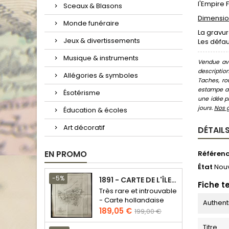
l'Empire 
Sceaux & Blasons
Dimension
Monde funéraire
La gravu
Jeux & divertissements
Les défau
Musique & instruments
Vendue ave
descriptio
Allégories & symboles
Taches, ro
estampe au
Ésotérisme
une idée pr
jours.
Nos 
Éducation & écoles
Art décoratif
DÉTAILS
EN PROMO
Référen
État
Nou
-5%
1891 - CARTE DE L'ÎLE DE BORNÉO
Fiche t
Très rare et introuvable
- Carte hollandaise
Authent
Prix
Prix
189,05 €
199,00 €
de
Titre