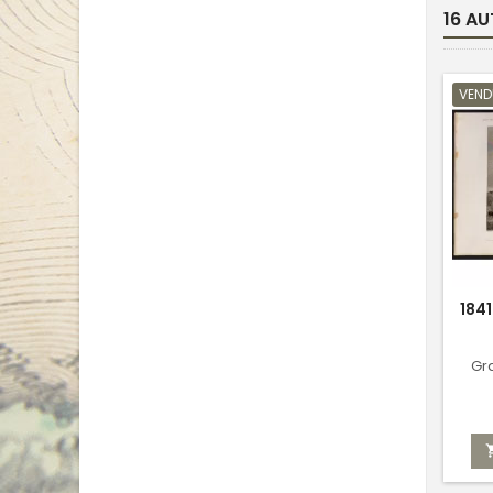
16 AU
VEND
184
Gra