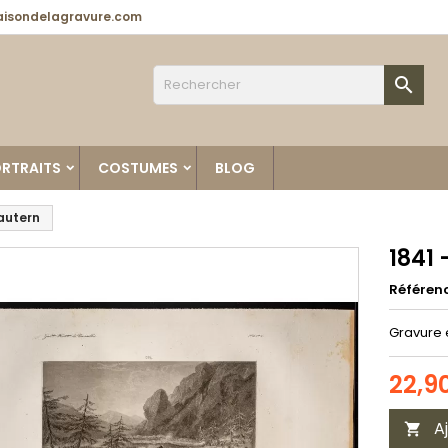
isondelagravure.com

RTRAITS
COSTUMES
BLOG
autern
1841
Référen
Gravure 
22,9
A
