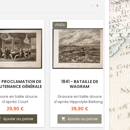
<
>
VENDU
 - PROCLAMATION DE
1841 - BATAILLE DE
1841
EUTENANCE GÉNÉRALE
WAGRAM
vure en taille douce
Gravure en taille douce
Grav
d'après Court
d'après Hippolyte Bellangé
d'a
Prix
Prix
29,90 €
39,90 €
Ajouter au panier
Ajouter au panier


