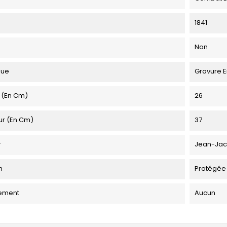
1841
Non
que
Gravure E
 (en Cm)
26
ur (en Cm)
37
r
Jean-Jac
n
Protégée
ement
Aucun