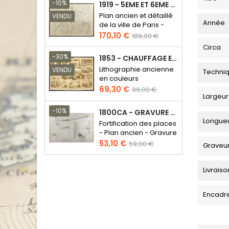
base
-10%
1919 - 5EME ET 6EME ARRONDISSEMENT DE PARIS
Plan ancien et détaillé
VENDU
Année
de la ville de Paris -
Odéon - Sorbonne
Prix
Prix
170,10 €
189,00 €
de
Circa
base
-30%
1853 - CHAUFFAGE ET ÉCLAIRAGE (LITHOGRAPHIE)
Lithographie ancienne
VENDU
Techni
en couleurs
Prix
Prix
69,30 €
99,00 €
Largeur
de
base
-10%
1800CA - GRAVURE ARCHITECTURE MILITAIRE - ATTAQUE ET DÉFENSE
Longue
Fortification des places
- Plan ancien - Gravure
en taille douce
Prix
Prix
53,10 €
59,00 €
Graveu
de
base
Livraiso
Encadr