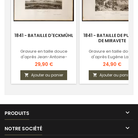
1841 - BATAILLE D'ECKMÜHL
1841 - BATAILLE DE PUER
DE MIRAVETE
Gravure en taille douce
Gravure en taille douce
d'après Jean-Antoine-
d'après Eugène Lami
Siméon Fort
Prix
Prix
29,90 €
24,90 €
Ajouter au panier
Ajouter au panier



PRODUITS

NOTRE SOCIÉTÉ