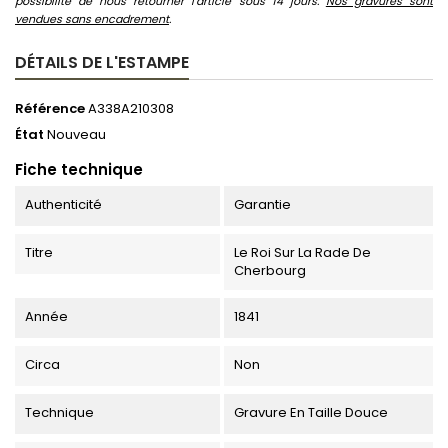
possibilité de nous retourner l'article sous 14 jours.
Nos gravures sont
vendues sans encadrement
.
DÉTAILS DE L'ESTAMPE
Référence
A338A210308
État
Nouveau
Fiche technique
Authenticité
Garantie
Titre
Le Roi Sur La Rade De
Cherbourg
Année
1841
Circa
Non
Technique
Gravure En Taille Douce