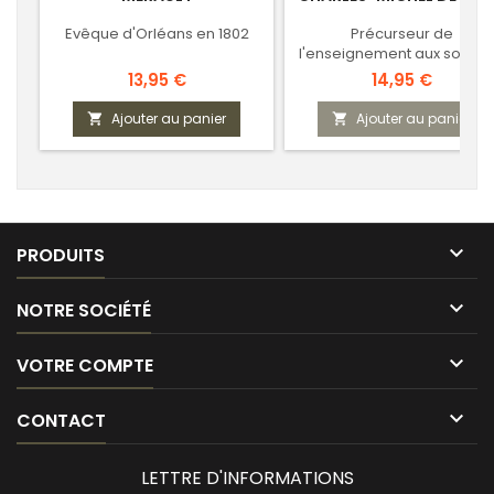
Evêque d'Orléans en 1802
Précurseur de
l'enseignement aux sourds
Langage des signes
Prix
Prix
13,95 €
14,95 €
Ajouter au panier
Ajouter au panier



PRODUITS

NOTRE SOCIÉTÉ

VOTRE COMPTE

CONTACT
LETTRE D'INFORMATIONS