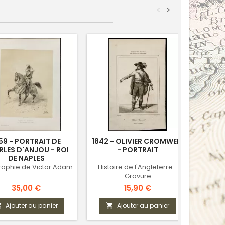
<
>
59 - PORTRAIT DE
1842 - OLIVIER CROMWELL
18
LES D'ANJOU - ROI
- PORTRAIT
LEOP
DE NAPLES
graphie de Victor Adam
Histoire de l'Angleterre -
Pr
Gravure
Prix
Prix
35,00 €
15,90 €
Ajouter au panier
Ajouter au panier


