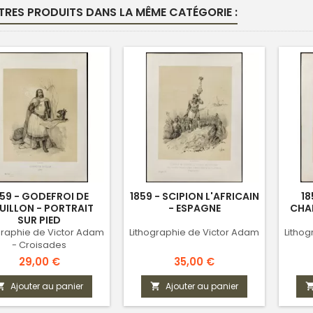
TRES PRODUITS DANS LA MÊME CATÉGORIE :
859 - GODEFROI DE
1859 - SCIPION L'AFRICAIN
18
UILLON - PORTRAIT
- ESPAGNE
CHAR
SUR PIED
graphie de Victor Adam
Lithographie de Victor Adam
Litho
- Croisades
Prix
Prix
29,00 €
35,00 €
Ajouter au panier
Ajouter au panier

