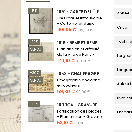
-5%
1891 - CARTE DE L'ÎLE DE BORNÉO
Année
Très rare et introuvable
- Carte hollandaise
Circa
Prix
Prix
189,05 €
199,00 €
de
base
Techni
-10%
1919 - 5EME ET 6EME ARRONDISSEMENT DE PARIS
Plan ancien et détaillé
VENDU
de la ville de Paris -
Largeur
Odéon - Sorbonne
Prix
Prix
170,10 €
189,00 €
de
Longue
base
-30%
1853 - CHAUFFAGE ET ÉCLAIRAGE (LITHOGRAPHIE)
Lithographie ancienne
VENDU
Auteur(
en couleurs
Prix
Prix
69,30 €
99,00 €
de
Livraiso
base
-10%
1800CA - GRAVURE ARCHITECTURE MILITAIRE - ATTAQUE ET DÉFENSE
Fortification des places
Encadr
- Plan ancien - Gravure
en taille douce
Prix
Prix
53,10 €
59,00 €
de