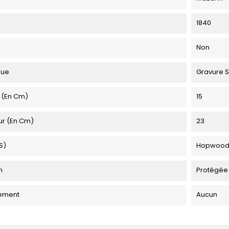
1840
Non
que
Gravure S
 (en Cm)
15
ur (en Cm)
23
s)
Hopwood 
n
Protégée
ement
Aucun