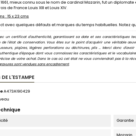
 1661, mieux connu sous le nom de cardinal Mazarin, fut un diplomate
ois de France Louis XIII et Louis XIV.
s : 15 x 23 cms
ect avec quelques défauts et marques du temps habituelles. Notez q
c un certificat d'authenticité, garantissant sa date et ses caractéristiques tec
n de l'état de conservation. Vous êtes sur le point d'acquérir une véritable œ
usseurs, piqûres, légères perforations ou déchirures, plis ... Merci donc d'av
thentique d'époque dont vous connaissez les caractéristiques et le vocabulaire. 
écise de votre achat. Dans le cas où cet état ne vous conviendrait pas à la récept
gravures sont vendues sans encadrement
.
 DE L'ESTAMPE
ce
A473A190429
veau
echnique
icité
Garantie
Mazarin