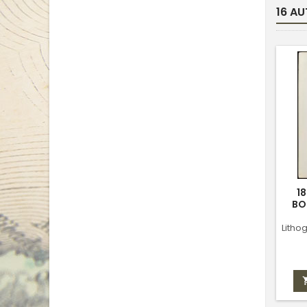
base
16 AU
1
BO
Litho