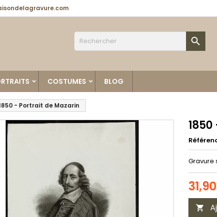
isondelagravure.com

RTRAITS
COSTUMES
BLOG
1850 - Portrait de Mazarin
1850 
Référen
Gravure 
31,9
A
