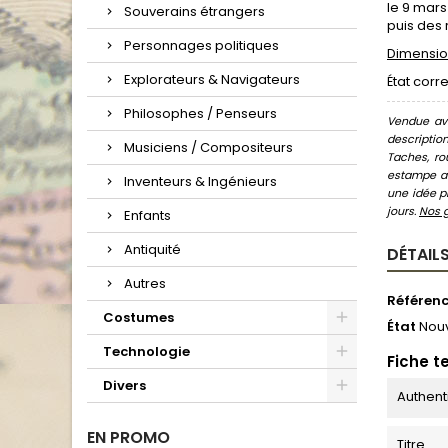
le 9 mars
Souverains étrangers
puis des r
Personnages politiques
Dimension
Explorateurs & Navigateurs
État corr
Philosophes / Penseurs
Vendue ave
descriptio
Musiciens / Compositeurs
Taches, ro
estampe au
Inventeurs & Ingénieurs
une idée pr
jours.
Nos 
Enfants
Antiquité
DÉTAILS
Autres
Référen
Costumes
État
Nou
Technologie
Fiche t
Divers
Authent
EN PROMO
Titre