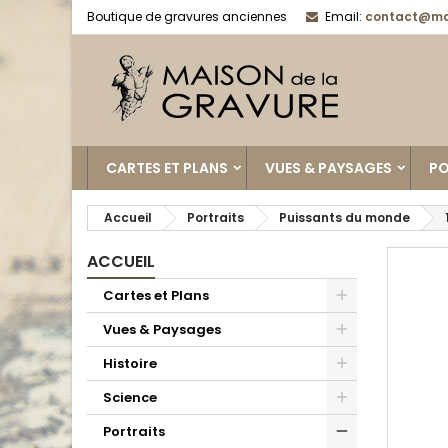
Boutique de gravures anciennes
Email:
contact@ma
CARTES ET PLANS
VUES & PAYSAGES
PO
Accueil
Portraits
Puissants du monde
ACCUEIL
Cartes et Plans
Vues & Paysages
Histoire
Science
Portraits