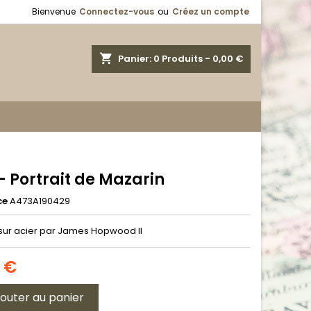
Bienvenue
Connectez-vous
ou
Créez un compte
shopping_cart
Panier:
0
Produits - 0,00 €
- Portrait de Mazarin
ce
A473A190429
sur acier par James Hopwood II
0 €
jouter au panier