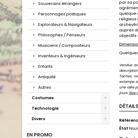
par sa po
Souverains étrangers
agrémenté
quelque c
Personnages politiques
religieux
Explorateurs & Navigateurs
archevêqu
auprès du
Philosophes / Penseurs
objectifs
Dimension
Musiciens / Compositeurs
Quelques
Inventeurs & Ingénieurs
Vendue ave
Enfants
descriptio
Taches, ro
Antiquité
estampe au
Autres
une idée pr
jours.
Nos 
Costumes
DÉTAILS
Technologie
Divers
Référen
État
Nou
EN PROMO