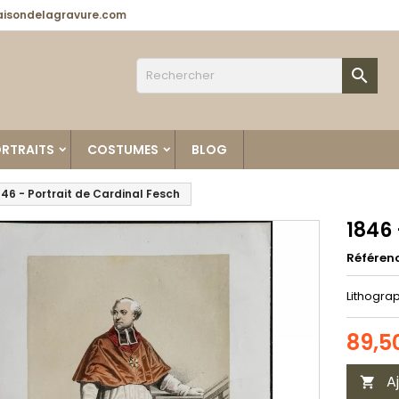
isondelagravure.com

RTRAITS
COSTUMES
BLOG
846 - Portrait de Cardinal Fesch
1846 
Référen
Lithograp
89,5
A
