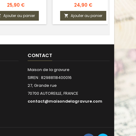
Prix
Prix
25,90 €
24,90 €
Ajouter au panier
Ajouter au panier



CONTACT
Maison de la gravure
SIREN : 82988118400016
27, Grande rue
70700 AUTOREILLE, FRANCE
contact@maisondelagravure.com