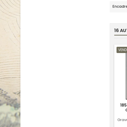
base
Encadr
16 AU
VEND
185
Grav