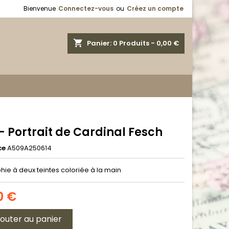
Bienvenue
Connectez-vous
ou
Créez un compte
shopping_cart
Panier:
0
Produits - 0,00 €
- Portrait de Cardinal Fesch
ce
A509A250614
hie à deux teintes coloriée à la main
0 €
jouter au panier