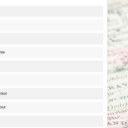
hie
eaux
our