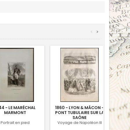
<
>
44 - LE MARÉCHAL
1860 - LYON & MÂCON -
18
MARMONT
PONT TUBULAIRE SUR LA
NAP
SAÔNE
Portrait en pied
Voyage de Napoléon III
Lithog
c