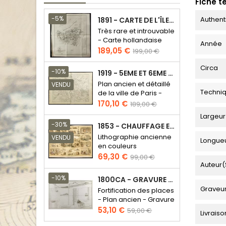
Fiche t
-5%
Authent
1891 - CARTE DE L'ÎLE DE BORNÉO
Très rare et introuvable
- Carte hollandaise
Année
Prix
Prix
189,05 €
199,00 €
de
Circa
base
-10%
1919 - 5EME ET 6EME ARRONDISSEMENT DE PARIS
Plan ancien et détaillé
VENDU
Techni
de la ville de Paris -
Odéon - Sorbonne
Prix
Prix
170,10 €
189,00 €
de
Largeur
base
-30%
1853 - CHAUFFAGE ET ÉCLAIRAGE (LITHOGRAPHIE)
Lithographie ancienne
VENDU
Longue
en couleurs
Prix
Prix
69,30 €
99,00 €
Auteur(
de
base
-10%
1800CA - GRAVURE ARCHITECTURE MILITAIRE - ATTAQUE ET DÉFENSE
Graveu
Fortification des places
- Plan ancien - Gravure
en taille douce
Prix
Prix
53,10 €
59,00 €
Livraiso
de