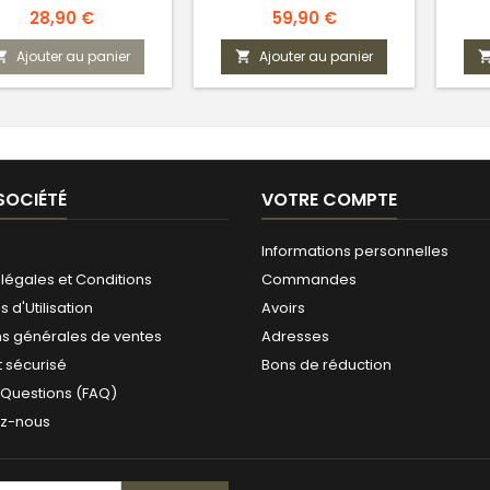
Prix
Prix
28,90 €
59,90 €
Ajouter au panier
Ajouter au panier


SOCIÉTÉ
VOTRE COMPTE
Informations personnelles
légales et Conditions
Commandes
 d'Utilisation
Avoirs
ns générales de ventes
Adresses
 sécurisé
Bons de réduction
 Questions (FAQ)
ez-nous