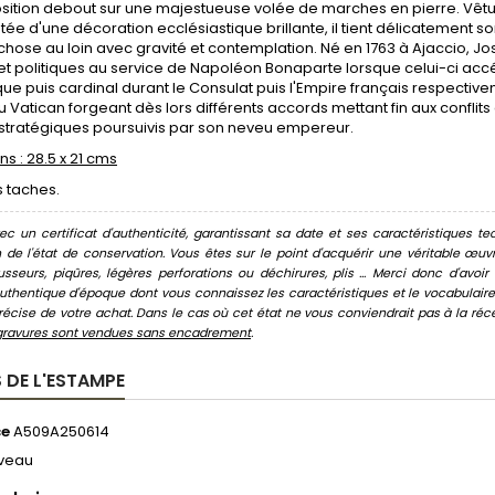
sition debout sur une majestueuse volée de marches en pierre. Vêtu
e d'une décoration ecclésiastique brillante, il tient délicatement s
hose au loin avec gravité et contemplation. Né en 1763 à Ajaccio, Jos
 et politiques au service de Napoléon Bonaparte lorsque celui-ci a
e puis cardinal durant le Consulat puis l'Empire français respectiv
 Vatican forgeant dès lors différents accords mettant fin aux conflits
 stratégiques poursuivis par son neveu empereur.
s : 28.5 x 21 cms
 taches.
c un certificat d'authenticité, garantissant sa date et ses caractéristiques tec
n de l'état de conservation. Vous êtes sur le point d'acquérir une véritable œ
usseurs, piqûres, légères perforations ou déchirures, plis ... Merci donc d'av
thentique d'époque dont vous connaissez les caractéristiques et le vocabulaire. 
écise de votre achat. Dans le cas où cet état ne vous conviendrait pas à la récept
gravures sont vendues sans encadrement
.
 DE L'ESTAMPE
ce
A509A250614
veau