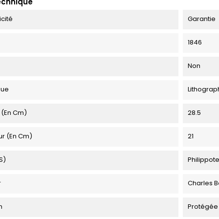
echnique
icité
Garantie
1846
Non
que
Lithograp
 (en Cm)
28.5
ur (en Cm)
21
s)
Philippot
r
Charles B
n
Protégée