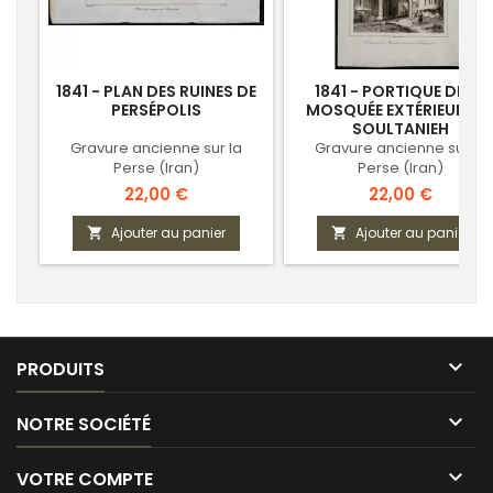
1841 - PLAN DES RUINES DE
1841 - PORTIQUE DE LA
PERSÉPOLIS
MOSQUÉE EXTÉRIEURE D
SOULTANIEH
Gravure ancienne sur la
Gravure ancienne sur la
Perse (Iran)
Perse (Iran)
Prix
Prix
22,00 €
22,00 €
Ajouter au panier
Ajouter au panier



PRODUITS

NOTRE SOCIÉTÉ

VOTRE COMPTE