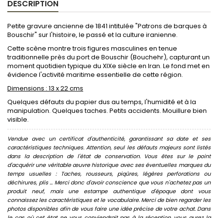
DESCRIPTION
Petite gravure ancienne de 1841 intitulée "Patrons de barques à
Bouschir" sur l'histoire, le passé et la culture iranienne.
Cette scène montre trois figures masculines en tenue
traditionnelle près du port de Bouschir (Bouchehr), capturant un
moment quotidien typique du XIXe siècle en Iran. Le fond met en
évidence l'activité maritime essentielle de cette région.
Dimensions : 13 x 22 cms
Quelques défauts du papier dus au temps, l'humidité et à la
manipulation. Quelques taches. Petits accidents. Mouillure bien
visible.
Vendue avec un certificat d'authenticité, garantissant sa date et ses
caractéristiques techniques. Attention, seul les défauts majeurs sont listés
dans la description de l'état de conservation. Vous êtes sur le point
d'acquérir une véritable œuvre historique avec ses éventuelles marques du
temps usuelles : Taches, rousseurs, piqûres, légères perforations ou
déchirures, plis ... Merci donc d'avoir conscience que vous n'achetez pas un
produit neuf, mais une estampe authentique d'époque dont vous
connaissez les caractéristiques et le vocabulaire. Merci de bien regarder les
photos disponibles afin de vous faire une idée précise de votre achat. Dans
le cas où cet état ne vous conviendrait pas à la réception, vous aurez la