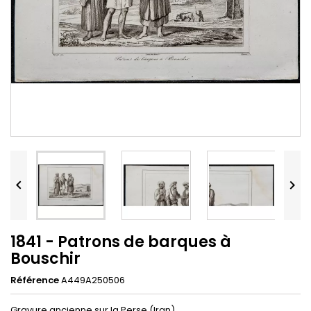


1841 - Patrons de barques à
Bouschir
Référence
A449A250506
Gravure ancienne sur la Perse (Iran)