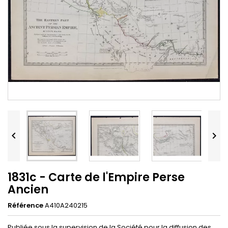


1831c - Carte de l'Empire Perse
Ancien
Référence
A410A240215
Publiée sous la supervision de la Société pour la diffusion des