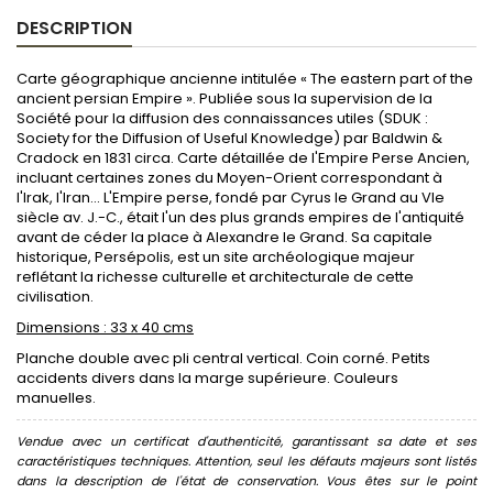
DESCRIPTION
Carte géographique ancienne intitulée « The eastern part of the
ancient persian Empire ». Publiée sous la supervision de la
Société pour la diffusion des connaissances utiles (SDUK :
Society for the Diffusion of Useful Knowledge) par Baldwin &
Cradock en 1831 circa. Carte détaillée de l'Empire Perse Ancien,
incluant certaines zones du Moyen-Orient correspondant à
l'Irak, l'Iran... L'Empire perse, fondé par Cyrus le Grand au VIe
siècle av. J.-C., était l'un des plus grands empires de l'antiquité
avant de céder la place à Alexandre le Grand. Sa capitale
historique, Persépolis, est un site archéologique majeur
reflétant la richesse culturelle et architecturale de cette
civilisation.
Dimensions : 33 x 40 cms
Planche double avec pli central vertical. Coin corné. Petits
accidents divers dans la marge supérieure. Couleurs
manuelles.
Vendue avec un certificat d'authenticité, garantissant sa date et ses
caractéristiques techniques. Attention, seul les défauts majeurs sont listés
dans la description de l'état de conservation. Vous êtes sur le point