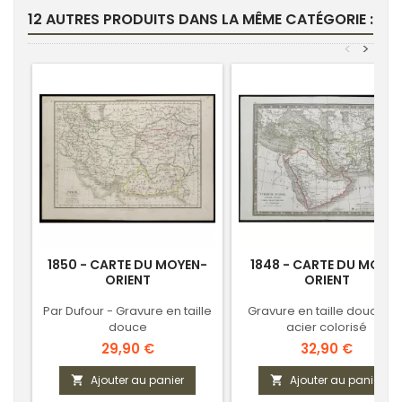
12 AUTRES PRODUITS DANS LA MÊME CATÉGORIE :
<
>
1850 - CARTE DU MOYEN-
1848 - CARTE DU MOYE
ORIENT
ORIENT
Par Dufour - Gravure en taille
Gravure en taille douce su
douce
acier colorisé
Prix
Prix
29,90 €
32,90 €
Ajouter au panier
Ajouter au panier

