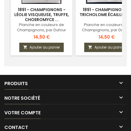
1891 - CHAMPIGNONS -
1891 - CHAMPIGNONS -
LÉOLIE VISQUEUSE, TRUFFE,
TRICHOLOME ÉCAILLEUX .
CHOEROMYCE ...
Planche en couleurs de
Planche en couleurs de
Champignons, par Dufour
Champignons, par Dufour
Prix
Prix
14,50 €
14,50 €
Ajouter au panier
Ajouter au panier



PRODUITS

NOTRE SOCIÉTÉ

VOTRE COMPTE

CONTACT