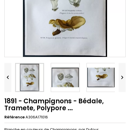


1891 - Champignons - Bédale,
Tramete, Polypore ...
Référence
A306A171016
Planche en couleurs de Champignons, par Dufour