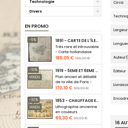
Technologie
Circa
Divers
Techni
EN PROMO
Largeur
-5%
1891 - CARTE DE L'ÎLE DE BORNÉO
Longue
Très rare et introuvable
- Carte hollandaise
Prix
Prix
Auteur(
189,05 €
199,00 €
de
base
-10%
1919 - 5EME ET 6EME ARRONDISSEMENT DE PARIS
Éditeur
Plan ancien et détaillé
VENDU
de la ville de Paris -
Livraiso
Odéon - Sorbonne
Prix
Prix
170,10 €
189,00 €
de
Encadr
base
-30%
1853 - CHAUFFAGE ET ÉCLAIRAGE (LITHOGRAPHIE)
Lithographie ancienne
VENDU
en couleurs
Prix
Prix
69,30 €
99,00 €
16 AU
de