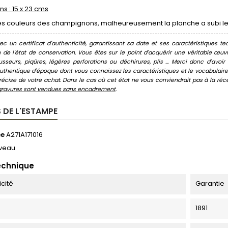
s : 15 x 23 cms
es couleurs des champignons, malheureusement la planche a subi les 
c un certificat d'authenticité, garantissant sa date et ses caractéristiques tec
n de l'état de conservation. Vous êtes sur le point d'acquérir une véritable œ
usseurs, piqûres, légères perforations ou déchirures, plis ... Merci donc d'av
thentique d'époque dont vous connaissez les caractéristiques et le vocabulaire. 
écise de votre achat. Dans le cas où cet état ne vous conviendrait pas à la récept
gravures sont vendues sans encadrement
.
 DE L'ESTAMPE
ce
A271A171016
veau
echnique
icité
Garantie
1891