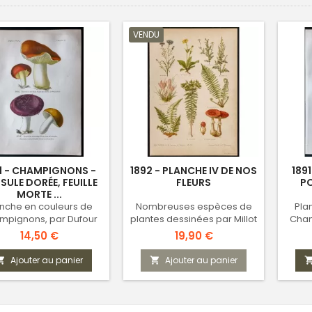
VENDU
1 - CHAMPIGNONS -
1892 - PLANCHE IV DE NOS
189
SULE DORÉE, FEUILLE
FLEURS
PO
MORTE ...
nche en couleurs de
Nombreuses espèces de
Pla
mpignons, par Dufour
plantes dessinées par Millot
Cham
Prix
Prix
14,50 €
19,90 €
Ajouter au panier
Ajouter au panier

