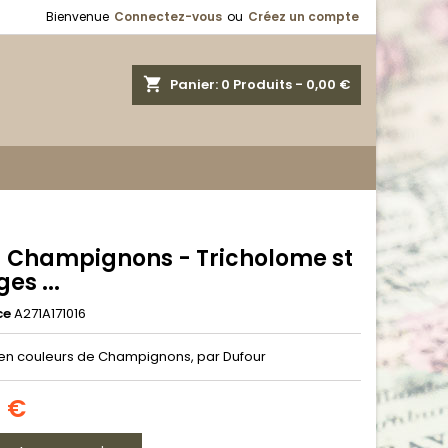
Bienvenue
Connectez-vous
ou
Créez un compte
shopping_cart
Panier:
0
Produits - 0,00 €
 - Champignons - Tricholome st
es ...
ce
A271A171016
en couleurs de Champignons, par Dufour
0 €