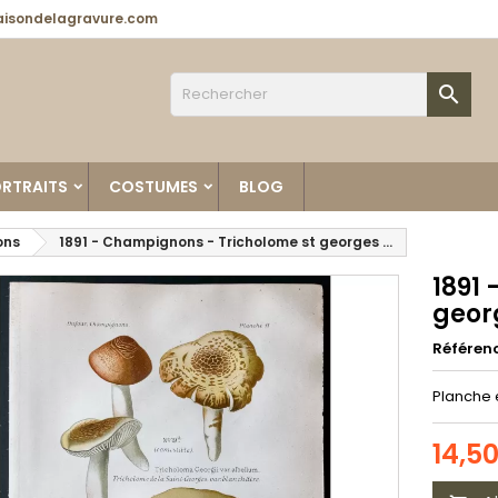
isondelagravure.com

RTRAITS
COSTUMES
BLOG
ons
1891 - Champignons - Tricholome st georges ...
1891
georg
Référen
Planche 
14,5