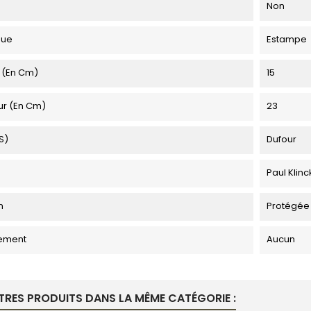
Non
que
Estampe
 (en Cm)
15
ur (en Cm)
23
s)
Dufour
Paul Klinc
n
Protégée
ement
Aucun
TRES PRODUITS DANS LA MÊME CATÉGORIE :