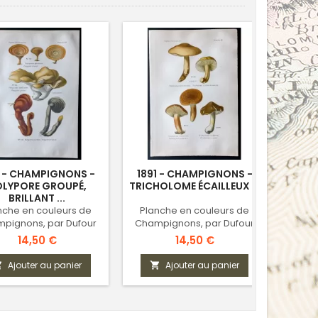
1 - CHAMPIGNONS -
1891 - CHAMPIGNONS -
1891
LYPORE GROUPÉ,
TRICHOLOME ÉCAILLEUX ...
RU
BRILLANT ...
nche en couleurs de
Planche en couleurs de
Plan
pignons, par Dufour
Champignons, par Dufour
Cham
Prix
Prix
14,50 €
14,50 €
Ajouter au panier
Ajouter au panier


