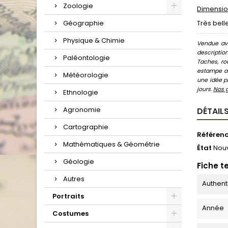
Zoologie
Dimension
Géographie
Très bell
Physique & Chimie
Vendue ave
descriptio
Paléontologie
Taches, ro
estampe au
Météorologie
une idée pr
jours.
Nos 
Ethnologie
Agronomie
DÉTAILS
Cartographie
Référen
Mathématiques & Géométrie
État
Nou
Géologie
Fiche t
Autres
Authent
Portraits
Année
Costumes