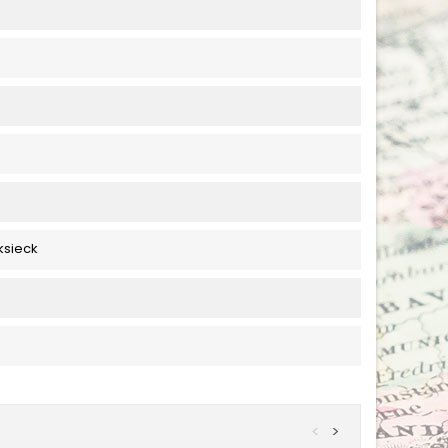
ksieck
<
>