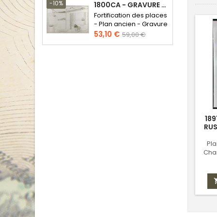
base
-10%
1800CA - GRAVURE ARCHITECTURE MILITAIRE - ATTAQUE ET DÉFENSE
Fortification des places
- Plan ancien - Gravure
en taille douce
Prix
Prix
53,10 €
59,00 €
de
base
189
RUS
Pla
Cha