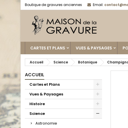
Boutique de gravures anciennes
Email:
contact@ma
CARTES ET PLANS
VUES & PAYSAGES
PO
Accueil
Science
Botanique
Champign
ACCUEIL
Cartes et Plans
Vues & Paysages
Histoire
Science
Astronomie