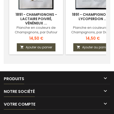
1891 - CHAMPIGNONS -
1891 - CHAMPIGNONS -
LACTAIRE POIVRÉ,
LYCOPERDON ...
VÉNÉNEUX ...
Planche en couleurs de
Planche en couleurs de
Champignons, par Dufour
Champignons, par Dufour
Prix
Prix
14,50 €
14,50 €
Ajouter au panier
Ajouter au panier



PRODUITS

NOTRE SOCIÉTÉ

VOTRE COMPTE