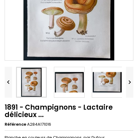


1891 - Champignons - Lactaire
délicieux ...
Référence
A284A171016
Planche en couleurs de Champignons, par Dufour