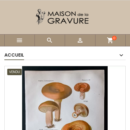
0



shopping_cart
ACCUEIL
VENDU