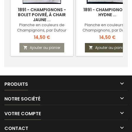
1891 - CHAMPIGNONS -
1891 - CHAMPIGNONS -
BOLET POIVRÉ, À CHAIR
HYDNE ...
JAUNE ...
Planche en couleurs de
Planche en couleurs de
Champignons, par Dufour
Champignons, par Dufour
Prix
Prix
14,50 €
14,50 €
Ajouter au panier
Ajouter au panier



PRODUITS

NOTRE SOCIÉTÉ

VOTRE COMPTE

CONTACT