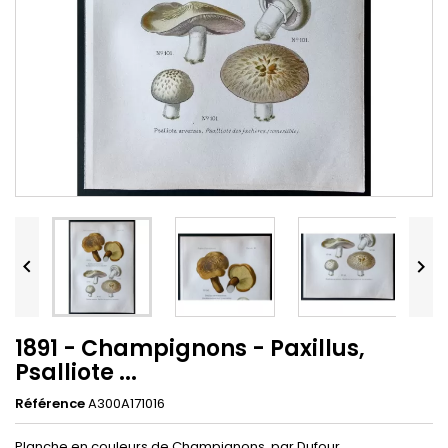


1891 - Champignons - Paxillus,
Psalliote ...
Référence
A300A171016
Planche en couleurs de Champignons, par Dufour