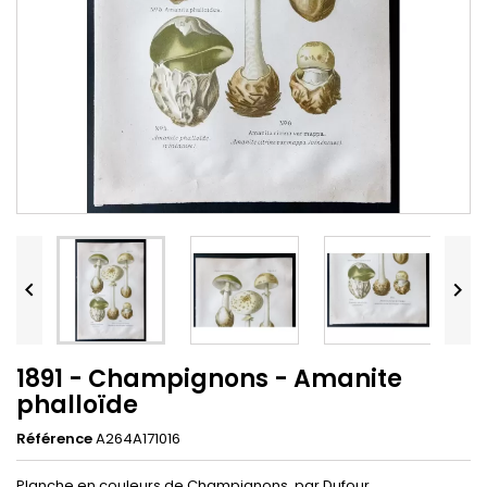


1891 - Champignons - Amanite
phalloïde
Référence
A264A171016
Planche en couleurs de Champignons, par Dufour