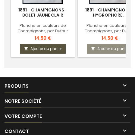
1891 - CHAMPIGNONS -
1891 - CHAMPIGNONS -
BOLET JAUNE CLAIR
HYGROPHORE ...
Planche en couleurs de
Planche en couleurs de
Champignons, par Dufour
Champignons, par Dufour
Prix
Prix
14,50 €
14,50 €
Ajouter au panier
Ajouter au panier



PRODUITS

NOTRE SOCIÉTÉ

VOTRE COMPTE

CONTACT