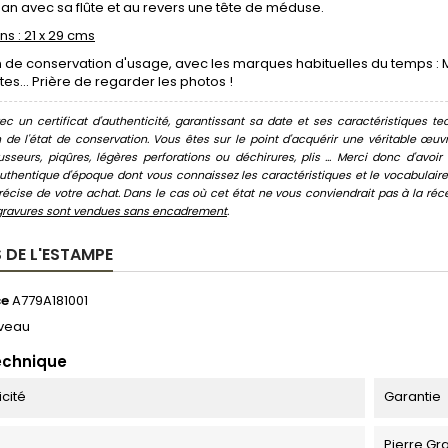
 Pan avec sa flûte et au revers une tête de méduse.
s : 21 x 29 cms
 de conservation d'usage, avec les marques habituelles du temps : Mo
es... Prière de regarder les photos !
c un certificat d'authenticité, garantissant sa date et ses caractéristiques tec
n de l'état de conservation. Vous êtes sur le point d'acquérir une véritable œ
usseurs, piqûres, légères perforations ou déchirures, plis ... Merci donc d'av
thentique d'époque dont vous connaissez les caractéristiques et le vocabulaire. 
écise de votre achat. Dans le cas où cet état ne vous conviendrait pas à la récept
gravures sont vendues sans encadrement
.
 DE L'ESTAMPE
ce
A779A181001
veau
echnique
icité
Garantie
Pierre Gr