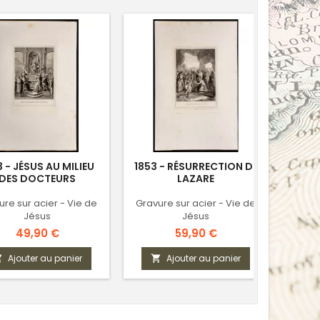
VENDU
3 - JÉSUS AU MILIEU
1853 - RÉSURRECTION DE
DES DOCTEURS
LAZARE
BÉNÉ
ure sur acier - Vie de
Gravure sur acier - Vie de
Jésus
Jésus
Prix
Prix
49,90 €
59,90 €
Ajouter au panier
Ajouter au panier


