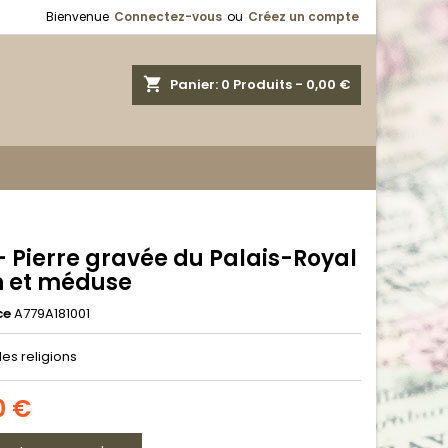
Bienvenue
Connectez-vous
ou
Créez un compte
shopping_cart
Panier:
0
Produits - 0,00 €
- Pierre gravée du Palais-Royal
n et méduse
ce
A779A181001
des religions
0 €