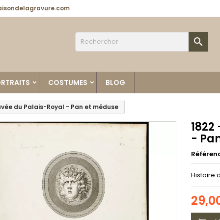
isondelagravure.com

RTRAITS
COSTUMES
BLOG
ravée du Palais-Royal - Pan et méduse
1822 
- Pa
Référen
Histoire 
29,0