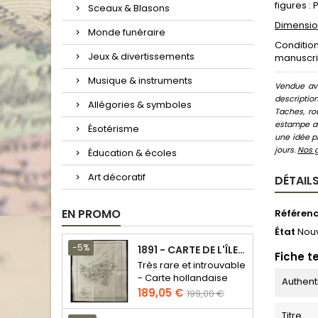
figures :
Sceaux & Blasons
Dimension
Monde funéraire
Condition
Jeux & divertissements
manuscrit
Musique & instruments
Vendue ave
descriptio
Allégories & symboles
Taches, ro
estampe au
Ésotérisme
une idée pr
jours.
Nos 
Éducation & écoles
Art décoratif
DÉTAILS
EN PROMO
Référen
État
Nou
-5%
1891 - CARTE DE L'ÎLE DE BORNÉO
Fiche t
Très rare et introuvable
- Carte hollandaise
Authent
Prix
Prix
189,05 €
199,00 €
de
Titre