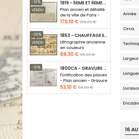
base
-10%
1919 - 5EME ET 6EME ARRONDISSEMENT DE PARIS
Plan ancien et détaillé
VENDU
Année
de la ville de Paris -
Odéon - Sorbonne
Prix
Prix
170,10 €
189,00 €
de
Circa
base
-30%
1853 - CHAUFFAGE ET ÉCLAIRAGE (LITHOGRAPHIE)
Lithographie ancienne
VENDU
Techni
en couleurs
Prix
Prix
69,30 €
99,00 €
Largeur
de
base
-10%
1800CA - GRAVURE ARCHITECTURE MILITAIRE - ATTAQUE ET DÉFENSE
Longue
Fortification des places
- Plan ancien - Gravure
en taille douce
Prix
Prix
53,10 €
59,00 €
Livraiso
de
base
Encadr
16 AU