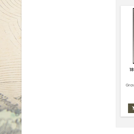
1
Grav