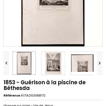


1853 - Guérison à la piscine de
Béthesda
Référence
A171A210306B172
Gravure sur acier - Vie de Jésus