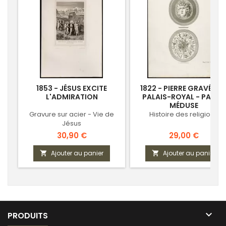
1853 - JÉSUS EXCITE
1822 - PIERRE GRAVÉE D
L'ADMIRATION
PALAIS-ROYAL - PAN ET
MÉDUSE
Gravure sur acier - Vie de
Histoire des religions
Jésus
Prix
Prix
30,90 €
29,00 €
Ajouter au panier
Ajouter au panier



PRODUITS