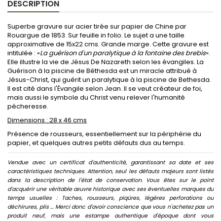
DESCRIPTION
Superbe gravure sur acier tirée sur papier de Chine par
Rouargue de 1853. Sur feuille in folio. Le sujet a une taille
approximative de 15x22 cms. Grande marge. Cette gravure est
intitulée : «
La guérison d'un paralytique à la fontaine des brebis
».
Elle illustre la vie de Jésus De Nazareth selon les évangiles. La
Guérison à la piscine de Béthesda est un miracle attribué à
Jésus-Christ, qui guérit un paralytique à la piscine de Bethesda.
Il est cité dans l'Évangile selon Jean. Il se veut créateur de foi,
mais aussi le symbole du Christ venu relever l'humanité
pécheresse.
Dimensions : 28 x 46 cms
Présence de rousseurs, essentiellement sur la périphérie du
papier, et quelques autres petits défauts dus au temps.
Vendue avec un certificat d'authenticité, garantissant sa date et ses
caractéristiques techniques. Attention, seul les défauts majeurs sont listés
dans la description de l'état de conservation. Vous êtes sur le point
d'acquérir une véritable œuvre historique avec ses éventuelles marques du
temps usuelles : Taches, rousseurs, piqûres, légères perforations ou
déchirures, plis ... Merci donc d'avoir conscience que vous n'achetez pas un
produit neuf, mais une estampe authentique d'époque dont vous