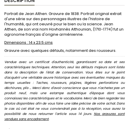
DESCRIPTION
Portrait de Jean Althen. Gravure de 1838. Portrait original extrait
d'une série sur des personnages illustres de l'histoire de
l'humanité, qui ont oeuvré pour le bien ou la science. Jean
Althen, de son vrai nom Hovhannès Althounian, (1710-1774) fut un
agronome français d'origine arménienne.
Dimensions : 14 x 23.5 cms
Gravure avec quelques défauts, notamment des rousseurs.
Vendue avec un certificat d'authenticité, garantissant sa date et ses
caractéristiques techniques. Attention, seul les défauts majeurs sont listés
dans la description de l'état de conservation. Vous êtes sur le point
d'acquérir une véritable œuvre historique avec ses éventuelles marques du
temps usuelles : Taches, rousseurs, piqûres, légères perforations ou
déchirures, plis ... Merci donc d'avoir conscience que vous n'achetez pas un
produit neuf, mais une estampe authentique d'époque dont vous
connaissez les caractéristiques et le vocabulaire. Merci de bien regarder les
photos disponibles afin de vous faire une idée précise de votre achat. Dans
le cas où cet état ne vous conviendrait pas à la réception, vous aurez la
possibilité de nous retourner l'article sous 14 jours.
Nos gravures sont
vendues sans encadrement
.