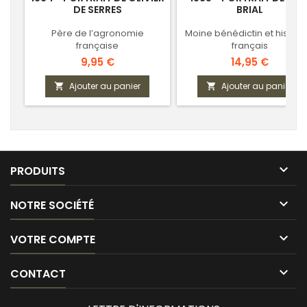
DE SERRES
BRIAL
Père de l’agronomie
Moine bénédictin et histori
française
français
Prix
Prix
9,95 €
14,95 €
Ajouter au panier
Ajouter au panier



PRODUITS

NOTRE SOCIÉTÉ

VOTRE COMPTE

CONTACT