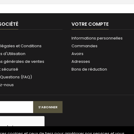
SOCIÉTÉ
VOTRE COMPTE
Informations personnelles
légales et Conditions
Commandes
 d'Utilisation
Avoirs
ns générales de ventes
Adresses
 sécurisé
Bons de réduction
 Questions (FAQ)
ez-nous
pres cookies et ceux de tiers pour améliorer nos services et vous