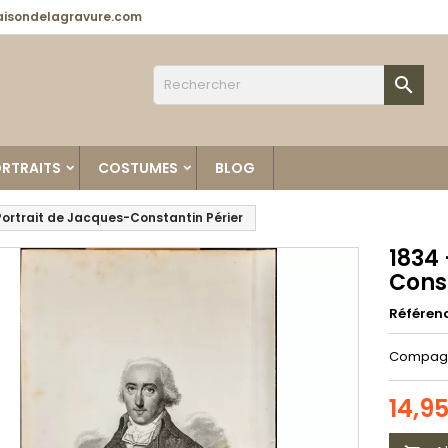
isondelagravure.com

RTRAITS
COSTUMES
BLOG
Portrait de Jacques-Constantin Périer
1834 
Cons
Référen
Compagni
14,9