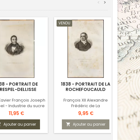
<
>
VENDU
38 - PORTRAIT DE
1838 - PORTRAIT DE LA
1865 
RESPEL-DELLISSE
ROCHEFOUCAULD
Xavier François Joseph
François XII Alexandre
el - Industrie du sucre
Frédéric de La
Rochefoucauld
Prix
Prix
11,95 €
9,95 €
Ajouter au panier
Ajouter au panier


