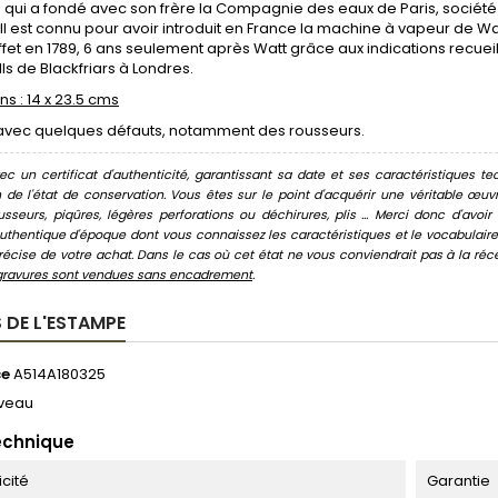
s qui a fondé avec son frère la Compagnie des eaux de Paris, socié
. Il est connu pour avoir introduit en France la machine à vapeur de Wa
fet en 1789, 6 ans seulement après Watt grâce aux indications recueill
lls de Blackfriars à Londres.
s : 14 x 23.5 cms
avec quelques défauts, notamment des rousseurs.
c un certificat d'authenticité, garantissant sa date et ses caractéristiques tec
n de l'état de conservation. Vous êtes sur le point d'acquérir une véritable œ
usseurs, piqûres, légères perforations ou déchirures, plis ... Merci donc d'av
thentique d'époque dont vous connaissez les caractéristiques et le vocabulaire. 
écise de votre achat. Dans le cas où cet état ne vous conviendrait pas à la récept
gravures sont vendues sans encadrement
.
 DE L'ESTAMPE
ce
A514A180325
veau
echnique
icité
Garantie