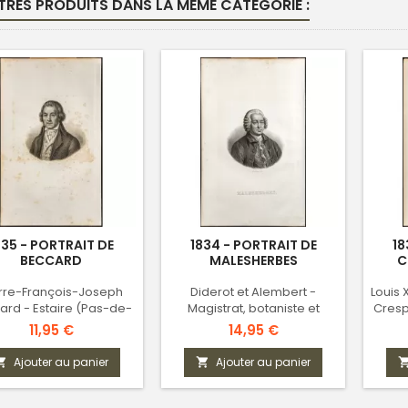
TRES PRODUITS DANS LA MÊME CATÉGORIE :
835 - PORTRAIT DE
1834 - PORTRAIT DE
18
BECCARD
MALESHERBES
C
rre-François-Joseph
Diderot et Alembert -
Louis 
ard - Estaire (Pas-de-
Magistrat, botaniste et
Cresp
Calais)
homme d’État français
Prix
Prix
11,95 €
14,95 €
Ajouter au panier
Ajouter au panier

