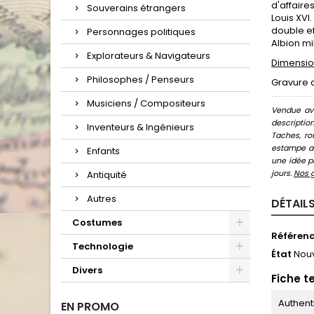
d'affaire
Souverains étrangers
Louis XVI
double ef
Personnages politiques
Albion mi
Explorateurs & Navigateurs
Dimension
Philosophes / Penseurs
Gravure 
Musiciens / Compositeurs
Vendue ave
descriptio
Inventeurs & Ingénieurs
Taches, ro
estampe au
Enfants
une idée pr
jours.
Nos 
Antiquité
Autres
DÉTAILS
Costumes
Référen
Technologie
État
Nou
Divers
Fiche t
Authent
EN PROMO