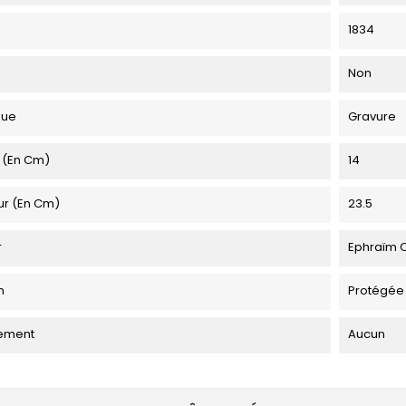
1834
Non
que
Gravure
 (en Cm)
14
ur (en Cm)
23.5
r
Ephraïm 
n
Protégée
ement
Aucun