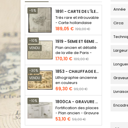
Année
-5%
1891 - CARTE DE L'ÎLE DE BORNÉO
Très rare et introuvable
- Carte hollandaise
Circa
Prix
Prix
189,05 €
199,00 €
de
Techni
base
-10%
1919 - 5EME ET 6EME ARRONDISSEMENT DE PARIS
Plan ancien et détaillé
VENDU
Largeur
de la ville de Paris -
Odéon - Sorbonne
Prix
Prix
170,10 €
189,00 €
de
Longue
base
-30%
1853 - CHAUFFAGE ET ÉCLAIRAGE (LITHOGRAPHIE)
Lithographie ancienne
Graveu
VENDU
en couleurs
Prix
Prix
69,30 €
99,00 €
Livraiso
de
base
-10%
1800CA - GRAVURE ARCHITECTURE MILITAIRE - ATTAQUE ET DÉFENSE
Encadr
Fortification des places
- Plan ancien - Gravure
en taille douce
Prix
Prix
53,10 €
59,00 €
de