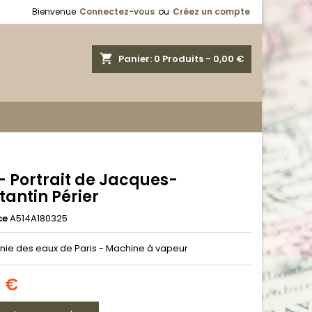
Bienvenue
Connectez-vous
ou
Créez un compte
shopping_cart
Panier:
0
Produits - 0,00 €
- Portrait de Jacques-
tantin Périer
ce
A514A180325
e des eaux de Paris - Machine à vapeur
5 €