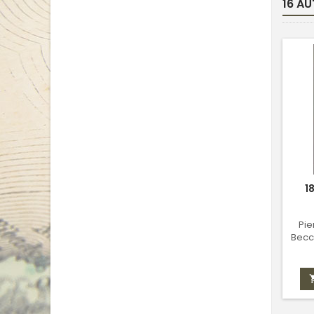
16 AU
base
1
Pie
Becc