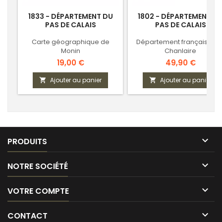
1833 - DÉPARTEMENT DU
1802 - DÉPARTEMENT D
PAS DE CALAIS
PAS DE CALAIS
Carte géographique de
Département français - Pa
Monin
Chanlaire
Prix
Prix
19,00 €
49,90 €
Ajouter au panier
Ajouter au panier



PRODUITS

NOTRE SOCIÉTÉ

VOTRE COMPTE

CONTACT