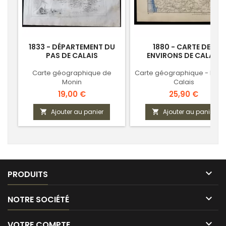
1833 - DÉPARTEMENT DU
1880 - CARTE DES
PAS DE CALAIS
ENVIRONS DE CALAIS
Carte géographique de
Carte géographique - Pas 
Monin
Calais
Prix
Prix
19,00 €
25,90 €
Ajouter au panier
Ajouter au panier



PRODUITS

NOTRE SOCIÉTÉ

VOTRE COMPTE