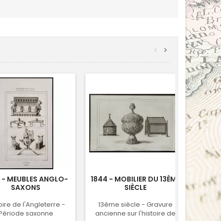
<
>
 - MEUBLES ANGLO-
1844 - MOBILIER DU 13ÈME
1882
SAXONS
SIÈCLE
oire de l'Angleterre -
13ème siècle - Gravure
Gr
Période saxonne
ancienne sur l'histoire de
l