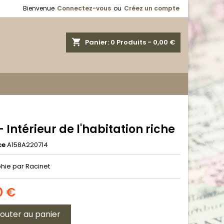
Bienvenue
Connectez-vous
ou
Créez un compte
shopping_cart
Panier:
0
Produits - 0,00 €
- Intérieur de l'habitation riche
ce
A158A220714
phie par Racinet
0 €
jouter au panier