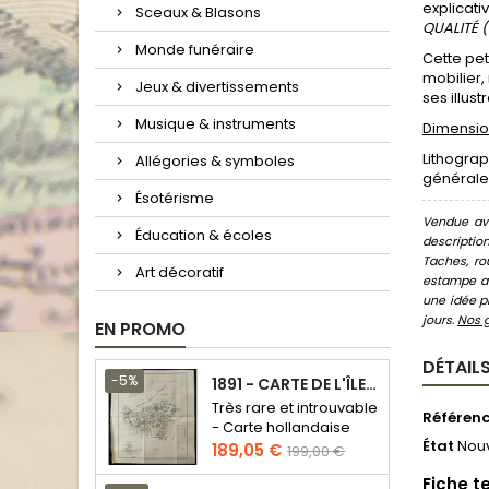
explicativ
Sceaux & Blasons
QUALITÉ (
Monde funéraire
Cette pet
mobilier,
Jeux & divertissements
ses illus
Musique & instruments
Dimension
Lithograp
Allégories & symboles
généralem
Ésotérisme
Vendue ave
Éducation & écoles
descriptio
Taches, ro
Art décoratif
estampe au
une idée pr
jours.
Nos 
EN PROMO
DÉTAILS
-5%
1891 - CARTE DE L'ÎLE DE BORNÉO
Très rare et introuvable
Référen
- Carte hollandaise
État
Nou
Prix
Prix
189,05 €
199,00 €
de
Fiche t