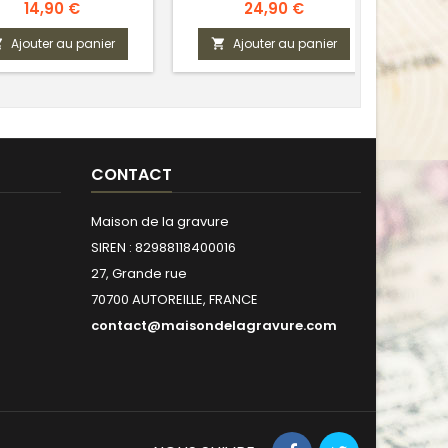
France
Prix
Prix
14,90 €
24,90 €
Ajouter au panier
Ajouter au panier



CONTACT
Maison de la gravure
SIREN : 82988118400016
27, Grande rue
70700 AUTOREILLE, FRANCE
contact@maisondelagravure.com