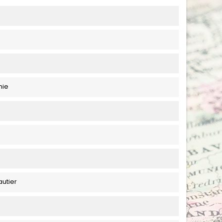
hie
autier