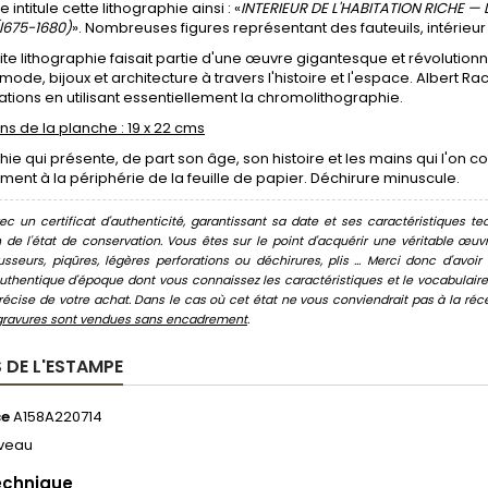
e intitule cette lithographie ainsi : «
INTERIEUR DE L'HABITATION RICHE 
l675-1680)
». Nombreuses figures représentant des fauteuils, intérieu
ite lithographie faisait partie d'une œuvre gigantesque et révolution
 mode, bijoux et architecture à travers l'histoire et l'espace. Albert Ra
trations en utilisant essentiellement la chromolithographie.
s de la planche : 19 x 22 cms
hie qui présente, de part son âge, son histoire et les mains qui l'on c
ent à la périphérie de la feuille de papier. Déchirure minuscule.
c un certificat d'authenticité, garantissant sa date et ses caractéristiques tec
n de l'état de conservation. Vous êtes sur le point d'acquérir une véritable œ
usseurs, piqûres, légères perforations ou déchirures, plis ... Merci donc d'av
thentique d'époque dont vous connaissez les caractéristiques et le vocabulaire. 
écise de votre achat. Dans le cas où cet état ne vous conviendrait pas à la récept
gravures sont vendues sans encadrement
.
 DE L'ESTAMPE
ce
A158A220714
veau
echnique