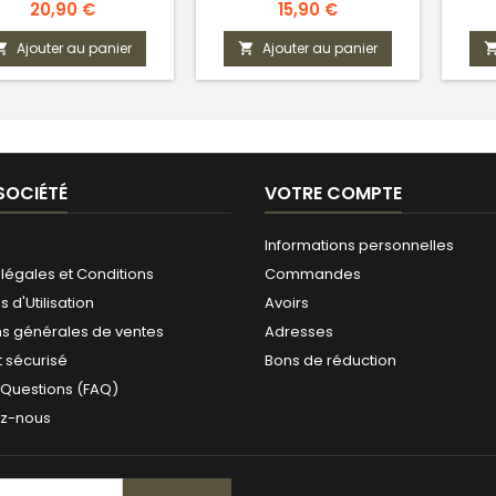
France
Prix
Prix
20,90 €
15,90 €
Ajouter au panier
Ajouter au panier


SOCIÉTÉ
VOTRE COMPTE
Informations personnelles
légales et Conditions
Commandes
 d'Utilisation
Avoirs
ns générales de ventes
Adresses
 sécurisé
Bons de réduction
 Questions (FAQ)
ez-nous