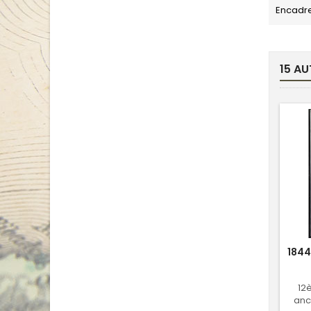
Encadr
15 AU
1844
12
anci