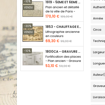
base
-10%
1919 - 5EME ET 6EME ARRONDISSEMENT DE PARIS
Authent
Plan ancien et détaillé
VENDU
de la ville de Paris -
Odéon - Sorbonne
Prix
Prix
170,10 €
189,00 €
Année
de
base
-30%
1853 - CHAUFFAGE ET ÉCLAIRAGE (LITHOGRAPHIE)
Circa
Lithographie ancienne
VENDU
en couleurs
Prix
Prix
69,30 €
Techni
99,00 €
de
base
-10%
1800CA - GRAVURE ARCHITECTURE MILITAIRE - ATTAQUE ET DÉFENSE
Largeur
Fortification des places
- Plan ancien - Gravure
Longue
en taille douce
Prix
Prix
53,10 €
59,00 €
de
base
Auteur(
Graveu
Livraiso