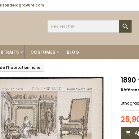
isondelagravure.com

RTRAITS
COSTUMES
BLOG
 de l'habitation riche
1890 
Référen
Lithogra
25,9
A
