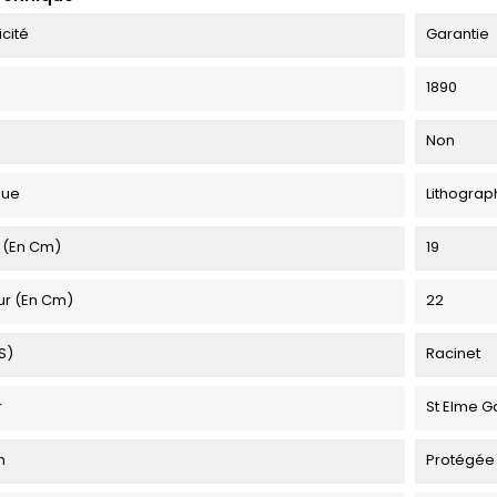
icité
Garantie
1890
Non
que
Lithograp
 (en Cm)
19
ur (en Cm)
22
s)
Racinet
r
St Elme G
n
Protégée