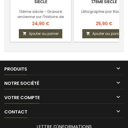
SIÈCLE
17ÈME SIÈCLE
13ème siècle - Gravure
Lithographie par Racinet
ancienne sur l'histoire de
France
Prix
Prix
24,90 €
25,90 €
Ajouter au panier
Ajouter au panier



PRODUITS

NOTRE SOCIÉTÉ

VOTRE COMPTE

CONTACT
LETTRE D'INFORMATIONS