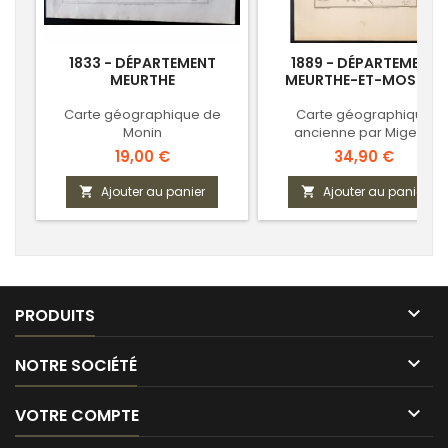
1833 - DÉPARTEMENT
1889 - DÉPARTEMENT
MEURTHE
MEURTHE-ET-MOSELLE
Carte géographique de
Carte géographique
Monin
ancienne par Migeon
Prix
Prix
19,00 €
34,90 €
Ajouter au panier
Ajouter au panier



PRODUITS

NOTRE SOCIÉTÉ

VOTRE COMPTE