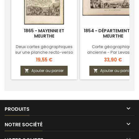
1865 - MAYENNE ET
1854 - DÉPARTEMENT DE 
MEURTHE
MEURTHE
Deux cartes géographiques
Carte géographique
sur une planche recto-verso
ancienne - Par Levasseur
Prix
Prix
19,55 €
33,90 €
Ajouter au panier
Ajouter au panier



PRODUITS

NOTRE SOCIÉTÉ