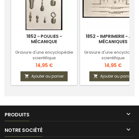
1852 - POULIES -
1852 - IMPRIMERIE - ART
MÉCANIQUE
MÉCANIQUES
Gravure d'une encyclopédie
Gravure d'une encyclopéd
scientifique
scientifique
Prix
Prix
14,95 €
14,95 €
Ajouter au panier
Ajouter au panier



PRODUITS

NOTRE SOCIÉTÉ