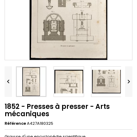


1852 - Presses à presser - Arts
mécaniques
Référence
A427A180325
Gravure d'une encyclopédie scientifique