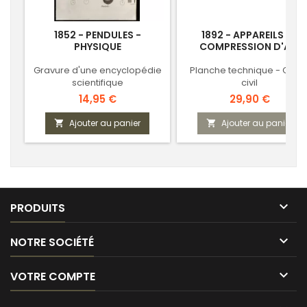
1852 - PENDULES -
1892 - APPAREILS DE
PHYSIQUE
COMPRESSION D'AIR
Gravure d'une encyclopédie
Planche technique - Géni
scientifique
civil
Prix
Prix
14,95 €
29,90 €
Ajouter au panier
Ajouter au panier



PRODUITS

NOTRE SOCIÉTÉ

VOTRE COMPTE